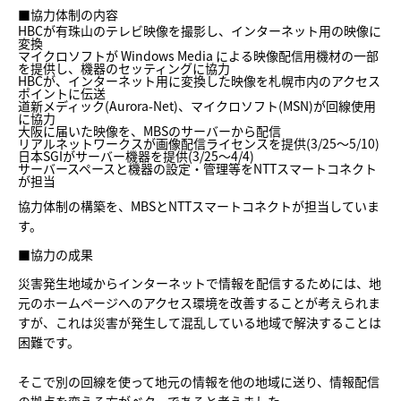
■協力体制の内容
HBCが有珠山のテレビ映像を撮影し、インターネット用の映像に
変換
マイクロソフトが Windows Media による映像配信用機材の一部
を提供し、機器のセッティングに協力
HBCが、インターネット用に変換した映像を札幌市内のアクセス
ポイントに伝送
道新メディック(Aurora-Net)、マイクロソフト(MSN)が回線使用
に協力
大阪に届いた映像を、MBSのサーバーから配信
リアルネットワークスが画像配信ライセンスを提供(3/25～5/10)
日本SGIがサーバー機器を提供(3/25～4/4)
サーバースペースと機器の設定・管理等をNTTスマートコネクト
が担当
協力体制の構築を、MBSとNTTスマートコネクトが担当していま
す。
■協力の成果
災害発生地域からインターネットで情報を配信するためには、地
元のホームページへのアクセス環境を改善することが考えられま
すが、これは災害が発生して混乱している地域で解決することは
困難です。
そこで別の回線を使って地元の情報を他の地域に送り、情報配信