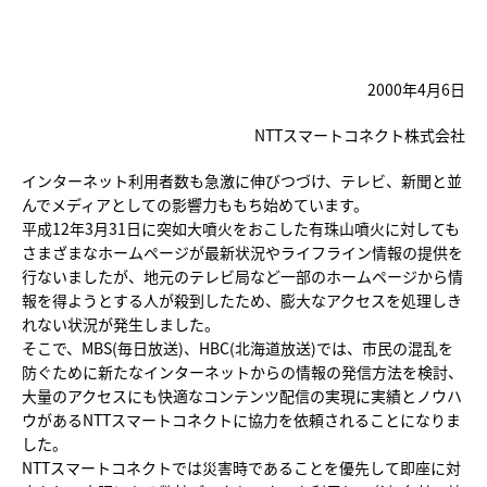
2000年4月6日
NTTスマートコネクト株式会社
インターネット利用者数も急激に伸びつづけ、テレビ、新聞と並
んでメディアとしての影響力ももち始めています。
平成12年3月31日に突如大噴火をおこした有珠山噴火に対しても
さまざまなホームページが最新状況やライフライン情報の提供を
行ないましたが、地元のテレビ局など一部のホームページから情
報を得ようとする人が殺到したため、膨大なアクセスを処理しき
れない状況が発生しました。
そこで、MBS(毎日放送)、HBC(北海道放送)では、市民の混乱を
防ぐために新たなインターネットからの情報の発信方法を検討、
大量のアクセスにも快適なコンテンツ配信の実現に実績とノウハ
ウがあるNTTスマートコネクトに協力を依頼されることになりま
した。
NTTスマートコネクトでは災害時であることを優先して即座に対