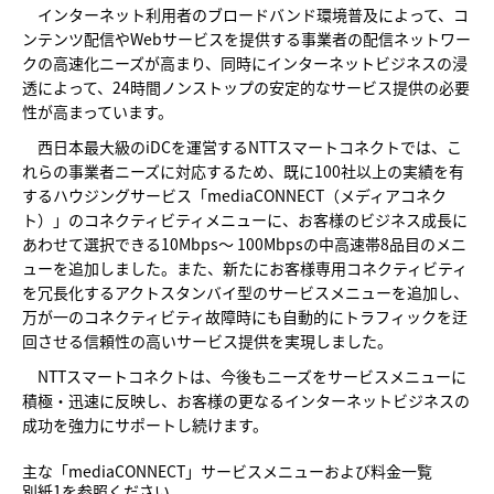
インターネット利用者のブロードバンド環境普及によって、コ
ンテンツ配信やWebサービスを提供する事業者の配信ネットワー
クの高速化ニーズが高まり、同時にインターネットビジネスの浸
透によって、24時間ノンストップの安定的なサービス提供の必要
性が高まっています。
西日本最大級のiDCを運営するNTTスマートコネクトでは、こ
れらの事業者ニーズに対応するため、既に100社以上の実績を有
するハウジングサービス「mediaCONNECT（メディアコネク
ト）」のコネクティビティメニューに、お客様のビジネス成長に
あわせて選択できる10Mbps～ 100Mbpsの中高速帯8品目のメニ
ューを追加しました。また、新たにお客様専用コネクティビティ
を冗長化するアクトスタンバイ型のサービスメニューを追加し、
万が一のコネクティビティ故障時にも自動的にトラフィックを迂
回させる信頼性の高いサービス提供を実現しました。
NTTスマートコネクトは、今後もニーズをサービスメニューに
積極・迅速に反映し、お客様の更なるインターネットビジネスの
成功を強力にサポートし続けます。
主な「mediaCONNECT」サービスメニューおよび料金一覧
別紙1
を参照ください。