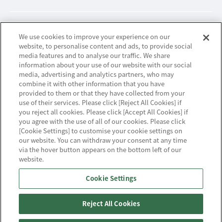
ビジネスパートナーサイト
We use cookies to improve your experience on our
website, to personalise content and ads, to provide social
media features and to analyse our traffic. We share
information about your use of our website with our social
ニュースリリース
media, advertising and analytics partners, who may
combine it with other information that you have
provided to them or that they have collected from your
お知らせ
use of their services. Please click [Reject All Cookies] if
you reject all cookies. Please click [Accept All Cookies] if
お問い合わせ／サポート
you agree with the use of all of our cookies. Please click
[Cookie Settings] to customise your cookie settings on
our website. You can withdraw your consent at any time
via the hover button appears on the bottom left of our
website.
ハウジング・クラウド・ストリーミングの
Cookie Settings
NTTスマートコネクト
Reject All Cookies