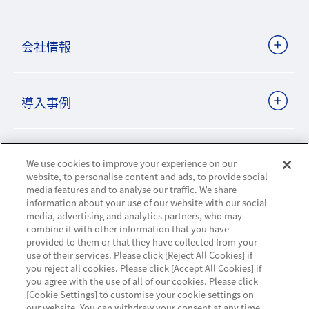
会社情報
導入事例
ビジネスパートナーサイト
We use cookies to improve your experience on our
website, to personalise content and ads, to provide social
media features and to analyse our traffic. We share
information about your use of our website with our social
ニュースリリース
media, advertising and analytics partners, who may
combine it with other information that you have
provided to them or that they have collected from your
お知らせ
use of their services. Please click [Reject All Cookies] if
you reject all cookies. Please click [Accept All Cookies] if
お問い合わせ／サポート
you agree with the use of all of our cookies. Please click
[Cookie Settings] to customise your cookie settings on
our website. You can withdraw your consent at any time