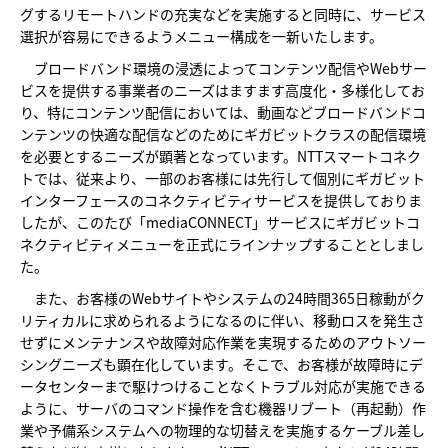
グするリモートハンドの充実などを実施すると同時に、サービス
選択が容易にできるようメニュー構成を一新いたします。
ブロードバンド環境の浸透によってコンテンツ配信やWebサー
ビスを提供する事業者のニーズはますます高度化・多様化してお
り、特にコンテンツ配信においては、動画などブロードバンドコ
ンテンツの快適な配信などのためにギガビットクラスの配信環境
を必要とするニーズが顕著となっています。NTTスマートコネク
トでは、従来より、一部のお客様には先行して個別にギガビット
インターフェースのコネクティビティサービスを提供しておりま
したが、このたび「mediaCONNECT」サービスにギガビットコ
ネクティビティメニューを正式にラインナップすることとしまし
た。
また、お客様のWebサイトやシステムの24時間365日稼動がク
リティカルに求められるようになるのに伴い、移動ロスを発生さ
せずにメンテナンスや故障対応作業を実現するためのアウトソー
シングニーズも顕在化しています。そこで、お客様が故障時にデ
ータセンターまで駆けつけることなくトラブル対応が実施できる
ように、サーバのコマンド操作を含む機器リブート（再起動）作
業や予備系システムへの物理的な切替えを実施するケーブル差し