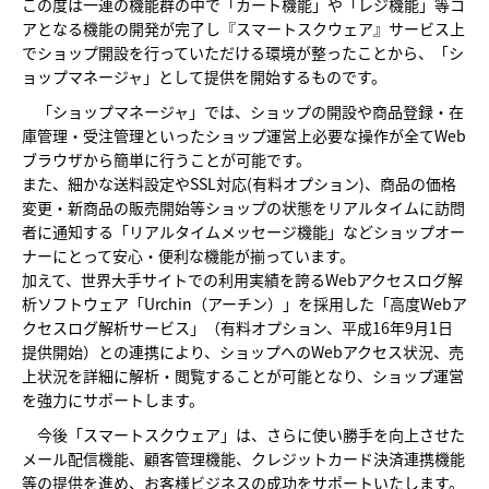
この度は一連の機能群の中で「カート機能」や「レジ機能」等コ
アとなる機能の開発が完了し『スマートスクウェア』サービス上
でショップ開設を行っていただける環境が整ったことから、「シ
ョップマネージャ」として提供を開始するものです。
「ショップマネージャ」では、ショップの開設や商品登録・在
庫管理・受注管理といったショップ運営上必要な操作が全てWeb
ブラウザから簡単に行うことが可能です。
また、細かな送料設定やSSL対応(有料オプション)、商品の価格
変更・新商品の販売開始等ショップの状態をリアルタイムに訪問
者に通知する「リアルタイムメッセージ機能」などショップオー
ナーにとって安心・便利な機能が揃っています。
加えて、世界大手サイトでの利用実績を誇るWebアクセスログ解
析ソフトウェア「Urchin（アーチン）」を採用した「高度Webア
クセスログ解析サービス」（有料オプション、平成16年9月1日
提供開始）との連携により、ショップへのWebアクセス状況、売
上状況を詳細に解析・閲覧することが可能となり、ショップ運営
を強力にサポートします。
今後「スマートスクウェア」は、さらに使い勝手を向上させた
メール配信機能、顧客管理機能、クレジットカード決済連携機能
等の提供を進め、お客様ビジネスの成功をサポートいたします。