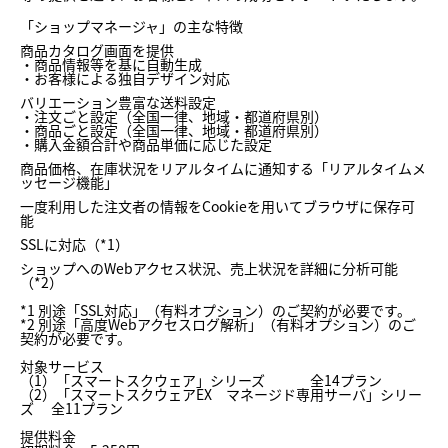
「ショップマネージャ」の主な特徴
商品カタログ画面を提供
・商品情報等を基に自動生成
・お客様による独自デザイン対応
バリエーション豊富な送料設定
・注文ごと設定（全国一律、地域・都道府県別）
・商品ごと設定（全国一律、地域・都道府県別）
・購入金額合計や商品単価に応じた設定
商品価格、在庫状況をリアルタイムに通知する「リアルタイムメ
ッセージ機能」
一度利用した注文者の情報をCookieを用いてブラウザに保存可
能
SSLに対応（*1）
ショップへのWebアクセス状況、売上状況を詳細に分析可能
（*2）
*1 別途「SSL対応」（有料オプション）のご契約が必要です。
*2 別途「高度Webアクセスログ解析」（有料オプション）のご
契約が必要です。
対象サービス
（1）「スマートスクウェア」シリーズ 全14プラン
（2）「スマートスクウェアEX マネージド専用サーバ」シリー
ズ 全11プラン
提供料金