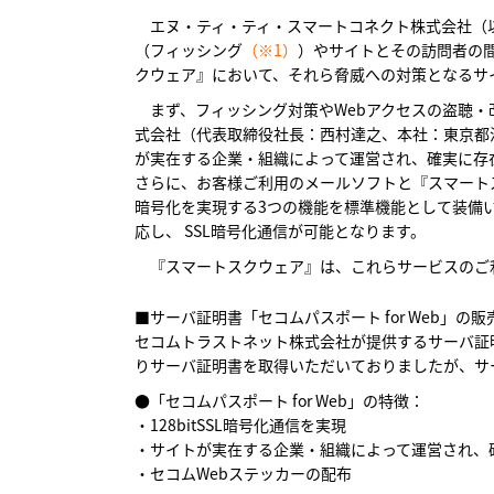
エヌ・ティ・ティ・スマートコネクト株式会社（以
（フィッシング
（※1）
）やサイトとその訪問者の
クウェア』において、それら脅威への対策となるサイ
まず、フィッシング対策やWebアクセスの盗聴・
式会社（代表取締役社長：西村達之、本社：東京都渋
が実在する企業・組織によって運営され、確実に存在
さらに、お客様ご利用のメールソフトと『スマート
暗号化を実現する3つの機能を標準機能として装備いたし
応し、 SSL暗号化通信が可能となります。
『スマートスクウェア』は、これらサービスのご利
■
サーバ証明書「セコムパスポート for Web」の
セコムトラストネット株式会社が提供するサーバ証明
りサーバ証明書を取得いただいておりましたが、サ
●「セコムパスポート for Web」の特徴：
・128bitSSL暗号化通信を実現
・サイトが実在する企業・組織によって運営され、
・セコムWebステッカーの配布