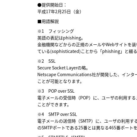
●提供開始日：
平成17年2月25日（金）
■用語解説
※1
フィッシング
英語の表記はphishing。
金融機関などからの正規のメールやWebサイトを装
ている(sophisticated)ことから「phishin
※2
SSL
Secure Socket Layerの略。
Netscape Communications社が開
ことが可能となります。
※3
POP over SSL
電子メールの受信時（POP）に、ユーザの利用する
ことができます。
※4
SMTP over SSL
電子メールの送信時（SMTP）に、ユーザの利用す
のSMTPポートである25番とは異なる465番ポート