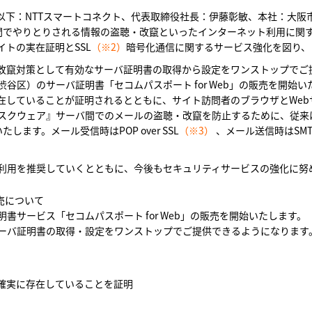
下：NTTスマートコネクト、代表取締役社長：伊藤彰敏、本社：大阪
間でやりとりされる情報の盗聴・改竄といったインターネット利用に関
トの実在証明とSSL
（※2）
暗号化通信に関するサービス強化を図り、
改竄対策として有効なサーバ証明書の取得から設定をワンストップでご
谷区）のサーバ証明書「セコムパスポート for Web」の販売を開始
していることが証明されるとともに、サイト訪問者のブラウザとWeb
スクウェア』サーバ間でのメールの盗聴・改竄を防止するために、従来
ます。メール受信時はPOP over SSL
（※3）
、メール送信時はSMTP o
用を推奨していくとともに、今後もセキュリティサービスの強化に努
販売について
書サービス「セコムパスポート for Web」の販売を開始いたします
ーバ証明書の取得・設定をワンストップでご提供できるようになります
確実に存在していることを証明