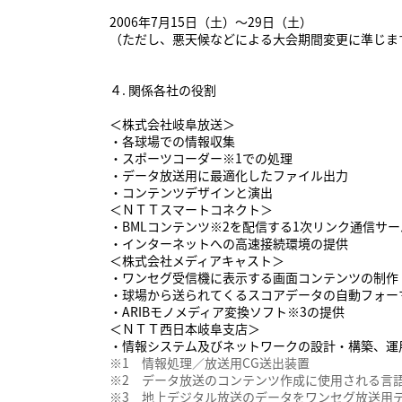
2006年7月15日（土）～29日（土）
（ただし、悪天候などによる大会期間変更に準じま
４. 関係各社の役割
＜株式会社岐阜放送＞
・各球場での情報収集
・スポーツコーダー※1での処理
・データ放送用に最適化したファイル出力
・コンテンツデザインと演出
＜ＮＴＴスマートコネクト＞
・BMLコンテンツ※2を配信する1次リンク通信サ
・インターネットへの高速接続環境の提供
＜株式会社メディアキャスト＞
・ワンセグ受信機に表示する画面コンテンツの制作
・球場から送られてくるスコアデータの自動フォー
・ARIBモノメディア変換ソフト※3の提供
＜ＮＴＴ西日本岐阜支店＞
・情報システム及びネットワークの設計・構築、運
※1 情報処理／放送用CG送出装置
※2 データ放送のコンテンツ作成に使用される言
※3 地上デジタル放送のデータをワンセグ放送用