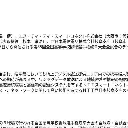
 健）、エヌ・ティ・ティ・スマートコネクト株式会社（大阪市：代
代表取締役 杉本 孝浩）、西日本電信電話株式会社岐阜支店（岐阜市
15日から開催される第88回全国高等学校野球選手権岐阜大会全試合の
が開始され、岐阜県においても地上デジタル放送提供エリア内での携帯端
への期待が高まる中、ワンセグデータ放送による地域密着型情報の配信
高速接続環境と高信頼の配信システムを有するＮＴＴスマートコネクト
スト、ネットワークに関して高い技術を有するＮＴＴ西日本岐阜支店の
の６球場で行われる全国高等学校野球選手権岐阜大会の全球場・全試合