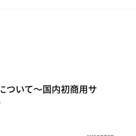
信について～国内初商用サ
～