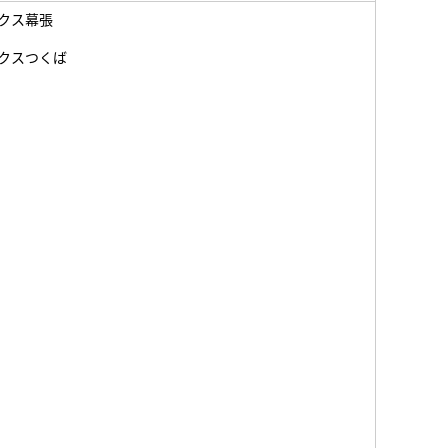
クス幕張
クスつくば