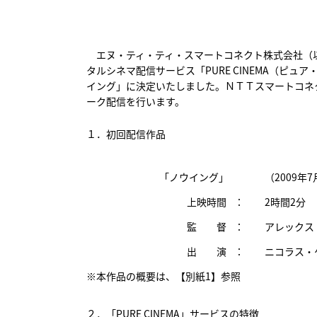
エヌ・ティ・ティ・スマートコネクト株式会社（以
タルシネマ配信サービス「PURE CINEMA（ピ
イング」に決定いたしました。ＮＴＴスマートコネク
ーク配信を行います。
１．初回配信作品
「ノウイング」
（2009年
上映時間
：
2時間2分
監 督
：
アレックス
出 演
：
ニコラス・
※本作品の概要は、
【別紙1】
参照
２．「PURE CINEMA」サービスの特徴