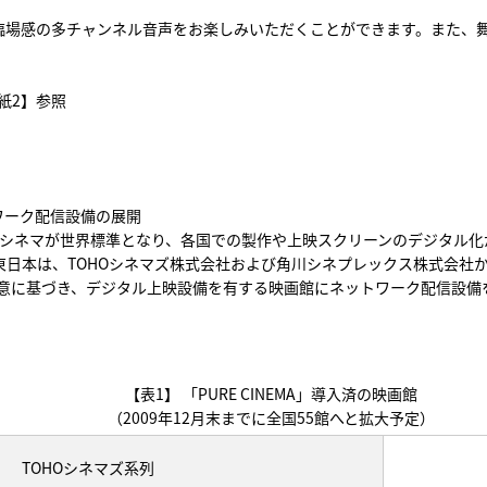
臨場感の多チャンネル音声をお楽しみいただくことができます。また、舞
紙2】
参照
ワーク配信設備の展開
シネマが世界標準となり、各国での製作や上映スクリーンのデジタル化が進
T東日本は、TOHOシネマズ株式会社および角川シネプレックス株式会社
意に基づき、デジタル上映設備を有する映画館にネットワーク配信設備
【表1】 「PURE CINEMA」導入済の映画館
（2009年12月末までに全国55館へと拡大予定）
TOHOシネマズ系列