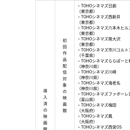
・TOHOシネマズ日劇
（東京都）
・TOHOシネマズ西新井
（東京都）
・TOHOシネマズ六本木ヒル
（東京都）
・TOHOシネマズ南大沢
初
（東京都）
回
・TOHOシネマズ市川コルト
作
（千葉県）
品
・TOHOシネマズららぽーと
配
（神奈川県）
・TOHOシネマズ川崎
信
（神奈川県）
対
・TOHOシネマズ海老名
象
（神奈川県）
導
の
・TOHOシネマズファボーレ
入
映
（富山県）
済
画
・TOHOシネマズ梅田
の
館
（大阪府）
・TOHOシネマズ鳳
映
（大阪府）
画
・TOHOシネマズ西宮OS
館