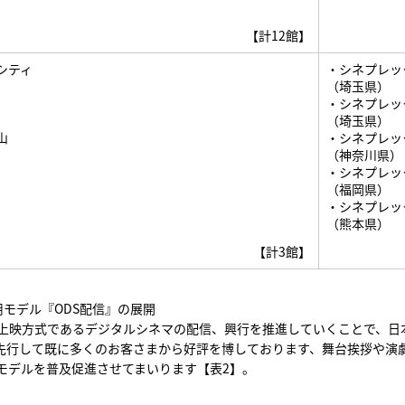
【計12館】
シティ
・シネプレッ
（埼玉県）
・シネプレッ
（埼玉県）
山
・シネプレッ
（神奈川県）
・シネプレッ
（福岡県）
・シネプレッ
（熊本県）
【計3館】
モデル『ODS配信』の展開
上映方式であるデジタルシネマの配信、興行を推進していくことで、日
先行して既に多くのお客さまから好評を博しております、舞台挨拶や演劇
モデルを普及促進させてまいります【表2】。