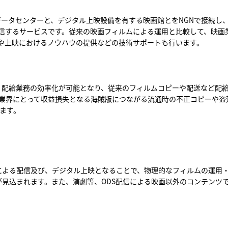
クトのデータセンターと、デジタル上映設備を有する映画館とをNGNで接続
信するサービスです。従来の映画フィルムによる運用と比較して、映画
や上映におけるノウハウの提供などの技術サポートも行います。
により、配給業務の効率化が可能となり、従来のフィルムコピーや配送など配
映画業界にとって収益損失となる海賊版につながる流通時の不正コピーや
ります。
MA｣による配信及び、デジタル上映となることで、物理的なフィルムの運
見込まれます。また、演劇等、ODS配信による映画以外のコンテンツ