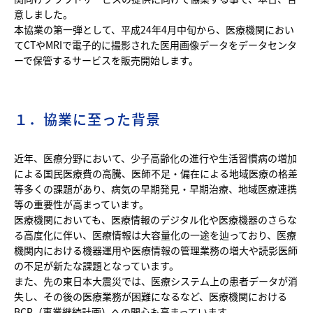
意しました。
本協業の第一弾として、平成24年4月中旬から、医療機関におい
てCTやMRIで電子的に撮影された医用画像データをデータセンタ
ーで保管するサービスを販売開始します。
１．協業に至った背景
近年、医療分野において、少子高齢化の進行や生活習慣病の増加
による国民医療費の高騰、医師不足・偏在による地域医療の格差
等多くの課題があり、病気の早期発見・早期治療、地域医療連携
等の重要性が高まっています。
医療機関においても、医療情報のデジタル化や医療機器のさらな
る高度化に伴い、医療情報は大容量化の一途を辿っており、医療
機関内における機器運用や医療情報の管理業務の増大や読影医師
の不足が新たな課題となっています。
また、先の東日本大震災では、医療システム上の患者データが消
失し、その後の医療業務が困難になるなど、医療機関における
BCP（事業継続計画）への関心も高まっています。