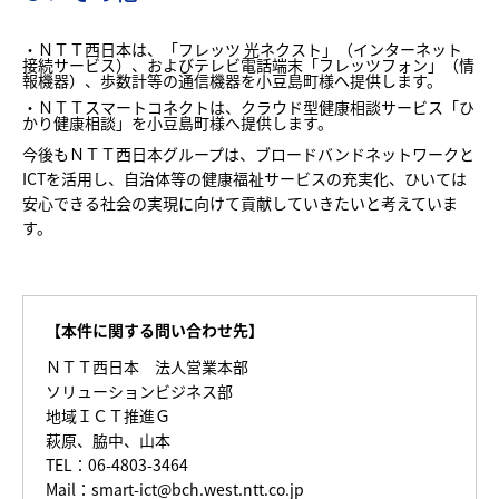
・ＮＴＴ西日本は、「フレッツ 光ネクスト」（インターネット
接続サービス）、およびテレビ電話端末「フレッツフォン」（情
報機器）、歩数計等の通信機器を小豆島町様へ提供します。
・ＮＴＴスマートコネクトは、クラウド型健康相談サービス「ひ
かり健康相談」を小豆島町様へ提供します。
今後もＮＴＴ西日本グループは、ブロードバンドネットワークと
ICTを活用し、自治体等の健康福祉サービスの充実化、ひいては
安心できる社会の実現に向けて貢献していきたいと考えていま
す。
【本件に関する問い合わせ先】
ＮＴＴ西日本 法人営業本部
ソリューションビジネス部
地域ＩＣＴ推進Ｇ
萩原、脇中、山本
TEL：06-4803-3464
Mail：
smart-ict@bch.west.ntt.co.jp