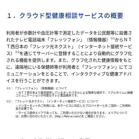
１．クラウド型健康相談サービスの概要
利用者が歩数計や血圧計等で測定したデータを公民館等に設置さ
れたテレビ電話端末「フレッツフォン」（情報機器）
からＮＴ
※1
Ｔ西日本の「フレッツ光ネクスト」（インターネット接続サービ
ス）
を通じてサーバーに登録することにより自動的にグラフ化
※2
される機能を提供します。また、グラフ化された健康情報をもと
に、遠隔地にいる保健師等が利用者と「フレッツフォン」にてコ
ミュニケーションをとることで、インタラクティブな健康アドバ
イスを行うことができます。
※1： 「フレッツフォン」（情報機器）について
・ＮＴＴ西日本より販売提供しているタッチパネルによる簡単な操作で、リアルタイムに映像
コミュニケーションが可能なテレビ電話端末です。
※2： 「フレッツ 光ネクスト」（インターネット接続サービス）について
・インターネットのご利用には、本サービスに対応したプロバイダーとの ご契約・ご利用料
金が必要です。
・サービス提供エリアであっても、ご利用いただけない場合があります。 エリアについて
は、お問い合わせいただくか、[
http://flets-w.com/
]を ご確認ください。