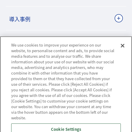
導入事例
ビジネスパートナーサイト
We use cookies to improve your experience on our
website, to personalise content and ads, to provide social
media features and to analyse our traffic. We share
information about your use of our website with our social
ニュースリリース
media, advertising and analytics partners, who may
combine it with other information that you have
provided to them or that they have collected from your
お知らせ
use of their services. Please click [Reject All Cookies] if
you reject all cookies. Please click [Accept All Cookies] if
お問い合わせ／サポート
you agree with the use of all of our cookies. Please click
[Cookie Settings] to customise your cookie settings on
our website. You can withdraw your consent at any time
via the hover button appears on the bottom left of our
website.
ハウジング・クラウド・ストリーミングの
Cookie Settings