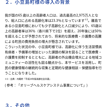
２．小豆島町様の導入の背景
我が国の65 歳以上の高齢者人口は、過去最高の2,975万人とな
り、総人口に占める高齢化率は23.3％となっています
。離島で
※3
ある小豆島町様においても少子高齢化と人口減少により、65歳以
上の高齢者率は36％（香川県下で1位）を超え、20年後には50％
を超えることが予想されており、将来的な医療費・介護費の高騰
による町民の費用負担の増大が懸念されています。
こういった状況の中、小豆島町様では、高齢化に伴う生活習慣病
有病者・予備軍の増加といった課題の解決を図ることで医療費・
介護費を抑制するとともに、高齢者の外出機会増大による地域コ
ミュニティーの活性化も図る観点から、本サービスを活用し、町
民の健康情報の継続的な収集と定期的な健康相談・保健指導を行
うことになりました。
※3：出典：内閣府「平成24年版高齢社会白書」
(
参考：「オリーブヘルスケアシステム事業について」
)
３．その他