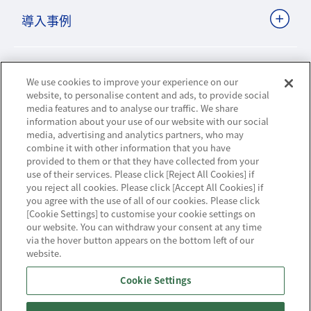
導入事例
ビジネスパートナーサイト
We use cookies to improve your experience on our
website, to personalise content and ads, to provide social
media features and to analyse our traffic. We share
information about your use of our website with our social
ニュースリリース
media, advertising and analytics partners, who may
combine it with other information that you have
provided to them or that they have collected from your
お知らせ
use of their services. Please click [Reject All Cookies] if
you reject all cookies. Please click [Accept All Cookies] if
お問い合わせ／サポート
you agree with the use of all of our cookies. Please click
[Cookie Settings] to customise your cookie settings on
our website. You can withdraw your consent at any time
via the hover button appears on the bottom left of our
website.
ハウジング・クラウド・ストリーミングの
Cookie Settings
NTTスマートコネクト