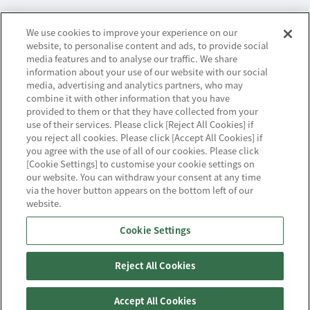
ビジネスパートナーサイト
We use cookies to improve your experience on our
website, to personalise content and ads, to provide social
media features and to analyse our traffic. We share
information about your use of our website with our social
ニュースリリース
media, advertising and analytics partners, who may
combine it with other information that you have
provided to them or that they have collected from your
お知らせ
use of their services. Please click [Reject All Cookies] if
you reject all cookies. Please click [Accept All Cookies] if
お問い合わせ／サポート
you agree with the use of all of our cookies. Please click
[Cookie Settings] to customise your cookie settings on
our website. You can withdraw your consent at any time
via the hover button appears on the bottom left of our
website.
ハウジング・クラウド・ストリーミングの
Cookie Settings
NTTスマートコネクト
Reject All Cookies
Accept All Cookies
Copyright(c) NTT SmartConnect Corporation.