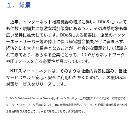
１．背景
近年、インターネット接続機器の増加に伴い、DDoS
について
*
も件数・規模共に急激な増加傾向にあるうえ、その攻撃対象も幅
広い業種に拡大しています。DDoSによる被害は、企業のインタ
ーネットサーバー等の停止に伴う経営機会損失だけに留まらず、
経済的にも大きな損害となることが、社会的な問題として認識さ
れてきており、あらゆる企業にとって、DDoSからネットワーク
やITリソースを守る必要性が高まっています。
NTTスマートコネクトは、そのような社会的背景に鑑み、当社
サービスをより安心・安全に利用いただくために、この度DDoS
対策サービスをリリースします。
* DDoS(Distributed Denial of Service)とは、インターネット上の複数のデバイスから、標的となる
サーバーやネットワーク回線に対して一度に大量の通信を行い、サーバーや通信帯域の処理能力を超
える負荷を与えることで、サービスを停止させてしまう攻撃です。