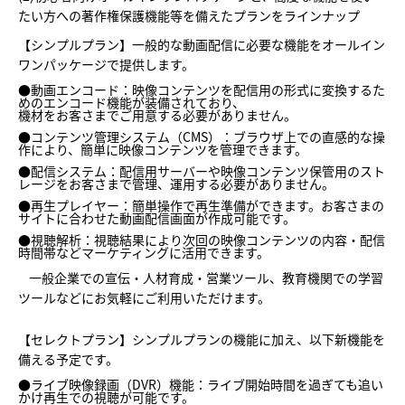
たい方への著作権保護機能等を備えたプランをラインナップ
【シンプルプラン】一般的な動画配信に必要な機能をオールイン
ワンパッケージで提供します。
●動画エンコード：映像コンテンツを配信用の形式に変換するた
めのエンコード機能が装備されており、
機材をお客さまでご用意する必要がありません。
●コンテンツ管理システム（CMS）：ブラウザ上での直感的な操
作により、簡単に映像コンテンツを管理できます。
●配信システム：配信用サーバーや映像コンテンツ保管用のスト
レージをお客さまで管理、運用する必要がありません。
●再生プレイヤー：簡単操作で再生準備ができます。お客さまの
サイトに合わせた動画配信画面が作成可能です。
●視聴解析：視聴結果により次回の映像コンテンツの内容・配信
時間帯などマーケティングに活用できます。
一般企業での宣伝・人材育成・営業ツール、教育機関での学習
ツールなどにお気軽にご利用いただけます。
【セレクトプラン】シンプルプランの機能に加え、以下新機能を
備える予定です。
●ライブ映像録画（DVR）機能：ライブ開始時間を過ぎても追い
かけ再生での視聴が可能です。