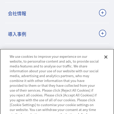
会社情報
導入事例
ビジネスパートナーサイト
We use cookies to improve your experience on our
website, to personalise content and ads, to provide social
media features and to analyse our traffic. We share
information about your use of our website with our social
ニュースリリース
media, advertising and analytics partners, who may
combine it with other information that you have
provided to them or that they have collected from your
お知らせ
use of their services. Please click [Reject All Cookies] if
you reject all cookies. Please click [Accept All Cookies] if
お問い合わせ／サポート
you agree with the use of all of our cookies. Please click
[Cookie Settings] to customise your cookie settings on
our website. You can withdraw your consent at any time