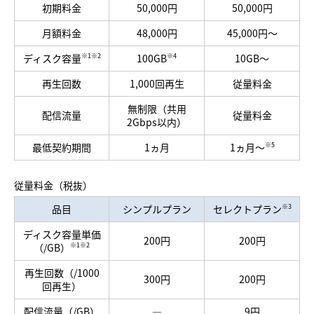
初期料金
50,000円
50,000円
月額料金
48,000円
45,000円～
ディスク容量
100GB
10GB～
※1
※2
※4
再生回数
1,000回再生
従量料金
無制限（共用
配信流量
従量料金
2Gbps以内）
最低契約期間
1ヵ月
1ヵ月～
※5
従量料金（税抜）
品目
シンプルプラン
セレクトプラン
※3
ディスク容量単価
200円
200円
（/GB）
※1
※2
再生回数（/1000
300円
200円
回再生）
配信流量（/GB）
―
9円