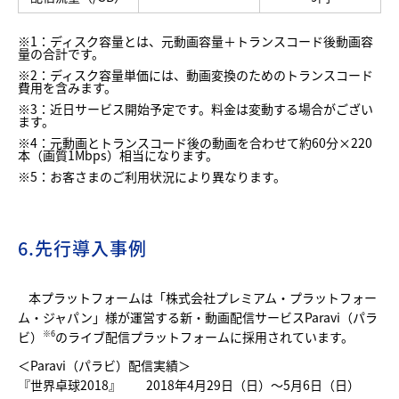
※1：ディスク容量とは、元動画容量＋トランスコード後動画容
量の合計です。
※2：ディスク容量単価には、動画変換のためのトランスコード
費用を含みます。
※3：近日サービス開始予定です。料金は変動する場合がござい
ます。
※4：元動画とトランスコード後の動画を合わせて約60分×220
本（画質1Mbps）相当になります。
※5：お客さまのご利用状況により異なります。
6.先行導入事例
本プラットフォームは「株式会社プレミアム・プラットフォー
ム・ジャパン」様が運営する新・動画配信サービスParavi（パラ
ビ）
のライブ配信プラットフォームに採用されています。
※6
＜Paravi（パラビ）配信実績＞
『世界卓球2018』 2018年4月29日（日）～5月6日（日）