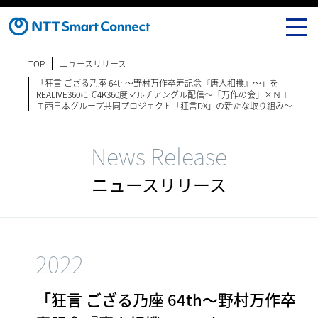
TOP
ニュースリリース
「狂言 ござる乃座 64th～野村万作卒寿記念『唐人相撲』～」を
REALIVE360にて4K360度マルチアングル配信～「万作の会」×ＮＴ
Ｔ西日本グループ共同プロジェクト「狂言DX」の新たな取り組み～
News Release
ニュースリリース
2022
「狂言 ござる乃座 64th～野村万作卒