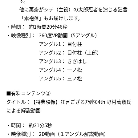
す。
他に萬斎がシテ（主役）の太郎冠者を演じる狂言
「素袍落」もお届けします。
・時間：
約1時間20分46秒
・映像種別：
360度VR動画（5アングル）
アングル1： 目付柱
アングル2： 目付柱（上部）
アングル3： きざはし
アングル4： 一ノ松
アングル5： 三ノ松
■有料コンテンツ②
タイトル：【特典映像】狂言ござる乃座64th 野村萬斎氏
による解説動画
・時間：
約21分5秒
・映像種別：
2D動画（１アングル解説動画）