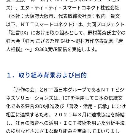
ズ）、エヌ・ティ・ティ・スマートコネクト株式会社
（本社：大阪府大阪市、代表取締役社長：牧内 貴文
以下、ＮＴＴスマートコネクト）は、共同プロジェクト
「狂言DX」における取り組みとして、野村萬斎氏主宰の
狂言会「狂言 ござる乃座 64th～野村万作卒寿記念『唐
人相撲』～」の360度VR配信を実施します。
１．取り組み背景および目的
「万作の会」とNTT西日本グループであるＮＴＴビジ
ネスソリューションズは、ICTを活用して日本の伝統文
化である狂言のDX推進及び「普及・活用・伝承」にむけ
相互に連携するため、２０２１年３月に連携協定を締結
し、狂言の教育への活用・ＩＣＴ技術を用いた分析手法
の検討などさまざまな取り組みを実施してまいりまし