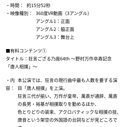
・時間：
約15分52秒
・映像種別：
360度VR動画（3アングル）
アングル1：正面
アングル2：脇正面
アングル3：舞台上
■有料コンテンツ①
タイトル：狂言ござる乃座64th ～野村万作卒寿記念
「唐人相撲」～
・内
本公演では、狂言の現行曲中最も人数を要する演
容：
目「唐人相撲」を上演。
狂言三代が揃い、万作が皇帝、萬斎が通辞、萬斎
の長男・裕基が相撲取りを勤めるほか、
色とりどりの装束、アクロバティックな相撲の技、
唐音という架空の外国語の台詞などが見どころで