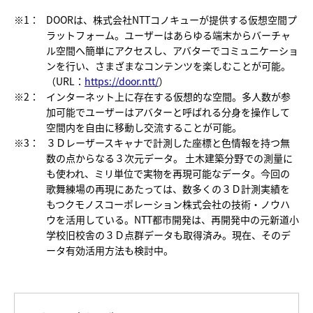
※1：
DOORは、株式会社NTTコノキューが提供する仮想空間プ
ラットフォーム。ユーザーはあらゆる端末からバーチャ
ル空間へ簡単にアクセスし、アバターでコミュニケーショ
ンを行い、さまざまなコンテンツを楽しむことが可能。
（URL：
https://door.ntt/
）
※2：
インターネット上に存在する仮想的な空間。多人数が参
加可能でユーザーはアバターと呼ばれる分身を操作して
空間内を自由に移動し交流することが可能。
※3：
３Ｄレーザースキャナで計測した座標と色情報を持つ無
数の点からなる３次元データ。 土木建築分野での測量に
も使われ、ミリ単位で実物を再現可能なデータ。今回の
歌舞練場の再現にあたっては、数多くの３Ｄ計測実績を
もつクモノスコーポレーション株式会社の技術・ノウハ
ウを活用している。NTT都市開発は、再開発中の元新道小
学校旧校舎の３Ｄ点群データも取得済み。現在、そのデ
ータ有効活用方法も検討中。