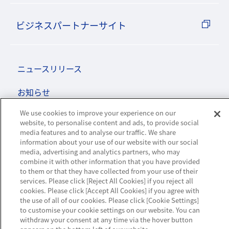
ビジネスパートナーサイト
ニュースリリース
お知らせ
We use cookies to improve your experience on our
お問い合わせ／サポート
website, to personalise content and ads, to provide social
media features and to analyse our traffic. We share
information about your use of our website with our social
media, advertising and analytics partners, who may
combine it with other information that you have provided
to them or that they have collected from your use of their
ハウジング・クラウド・ストリーミングの
services. Please click [Reject All Cookies] if you reject all
NTTスマートコネクト
cookies. Please click [Accept All Cookies] if you agree with
the use of all of our cookies. Please click [Cookie Settings]
to customise your cookie settings on our website. You can
withdraw your consent at any time via the hover button