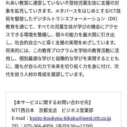
れあい教室に通室していない不登校児童生徒に支援の対
象を拡充していきます。メタバースをはじめとするICT技
術を駆使したデジタルトランスフォーメーション（DX）
教育を通じて、すべての児童生徒が学びの機会にアクセ
スできる環境を整備し、個々の能力を最大限に引き出
し、社会的自立へと導く支援の実現をめざしています。
将来的には、この教育プログラムを学校の教育活動に活
用し、個別最適な学びと協働的な学びを実現するととも
に、誰もが自らの力で未来を切り拓く力を身に付け、次
代を担う人材の育成を展望しています。
【本サービスに関するお問い合わせ先】
NTT西日本 京都支店 ビジネス営業部
E-mail：
kyoto-koukyou-kikaku@west.ntt.co.jp
TEL：075-366-4959（平日9:30～17:00）