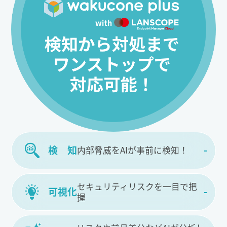
内部脅威をAIが事前に検知！
検 知
セキュリティリスクを一目で把
可視化
握