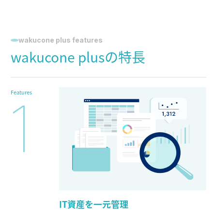
wakucone plus features
wakucone plusの特長
Features
1
IT資産を一元管理