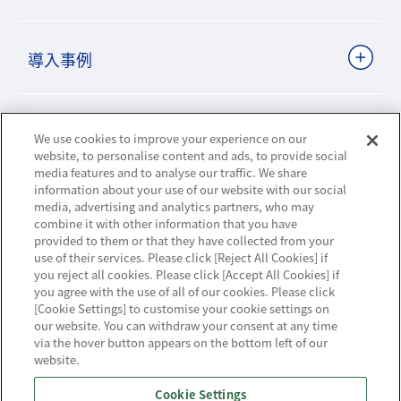
導入事例
ビジネスパートナーサイト
We use cookies to improve your experience on our
website, to personalise content and ads, to provide social
media features and to analyse our traffic. We share
information about your use of our website with our social
ニュースリリース
media, advertising and analytics partners, who may
combine it with other information that you have
provided to them or that they have collected from your
お知らせ
use of their services. Please click [Reject All Cookies] if
you reject all cookies. Please click [Accept All Cookies] if
お問い合わせ／サポート
you agree with the use of all of our cookies. Please click
[Cookie Settings] to customise your cookie settings on
our website. You can withdraw your consent at any time
via the hover button appears on the bottom left of our
website.
ハウジング・クラウド・ストリーミングの
Cookie Settings