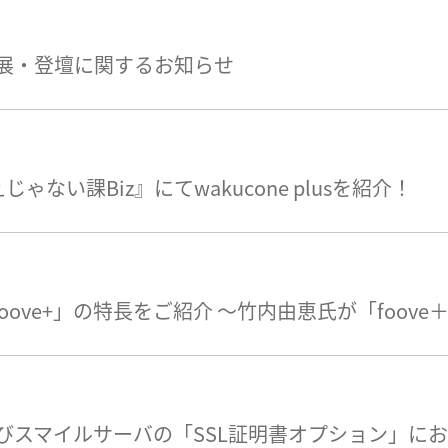
6」への出展・登壇に関するお知らせ
ゃない課Biz』にてwakucone plusを紹介！
foove+」の特長をご紹介 ～竹内由恵氏が「foo
びスマイルサーバの「SSL証明書オプション」に