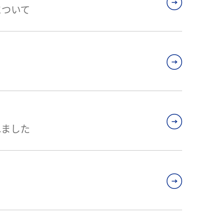
について
れました