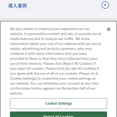
導入事例
ビジネスパートナーサイト
We use cookies to improve your experience on our
website, to personalise content and ads, to provide social
media features and to analyse our traffic. We share
information about your use of our website with our social
ニュースリリース
media, advertising and analytics partners, who may
combine it with other information that you have
provided to them or that they have collected from your
お知らせ
use of their services. Please click [Reject All Cookies] if
you reject all cookies. Please click [Accept All Cookies] if
お問い合わせ／サポート
you agree with the use of all of our cookies. Please click
[Cookie Settings] to customise your cookie settings on
our website. You can withdraw your consent at any time
via the hover button appears on the bottom left of our
website.
ハウジング・クラウド・ストリーミングの
Cookie Settings
NTTスマートコネクト
Reject All Cookies