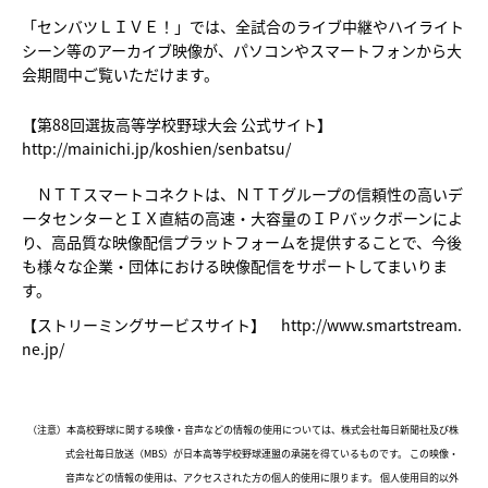
「センバツＬＩＶＥ！」では、全試合のライブ中継やハイライト
シーン等のアーカイブ映像が、パソコンやスマートフォンから大
会期間中ご覧いただけます。
【第88回選抜高等学校野球大会 公式サイト】
http://mainichi.jp/koshien/senbatsu/
ＮＴＴスマートコネクトは、ＮＴＴグループの信頼性の高いデ
ータセンターとＩＸ直結の高速・大容量のＩＰバックボーンによ
り、高品質な映像配信プラットフォームを提供することで、今後
も様々な企業・団体における映像配信をサポートしてまいりま
す。
【ストリーミングサービスサイト】
http://www.smartstream.
ne.jp/
（注意）本高校野球に関する映像・音声などの情報の使用については、株式会社毎日新聞社及び株
式会社毎日放送（MBS）が日本高等学校野球連盟の承諾を得ているものです。 この映像・
音声などの情報の使用は、アクセスされた方の個人的使用に限ります。 個人使用目的以外