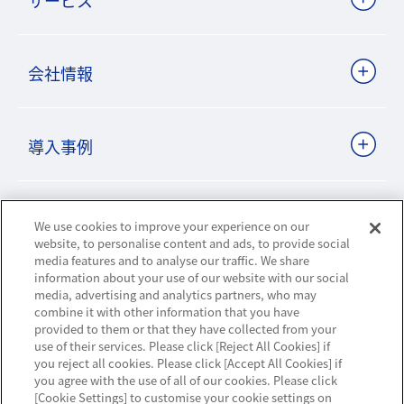
サービス
会社情報
導入事例
ビジネスパートナーサイト
We use cookies to improve your experience on our
website, to personalise content and ads, to provide social
media features and to analyse our traffic. We share
information about your use of our website with our social
ニュースリリース
media, advertising and analytics partners, who may
combine it with other information that you have
provided to them or that they have collected from your
お知らせ
use of their services. Please click [Reject All Cookies] if
you reject all cookies. Please click [Accept All Cookies] if
お問い合わせ／サポート
you agree with the use of all of our cookies. Please click
[Cookie Settings] to customise your cookie settings on