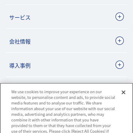
サービス
会社情報
導入事例
ビジネスパートナーサイト
We use cookies to improve your experience on our
website, to personalise content and ads, to provide social
media features and to analyse our traffic. We share
information about your use of our website with our social
ニュースリリース
media, advertising and analytics partners, who may
combine it with other information that you have
provided to them or that they have collected from your
お知らせ
use of their services. Please click [Reject All Cookies] if