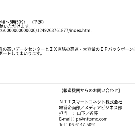
＞
50分頃～8時50分 （予定）
聴いただけます。
ents/0000000000000/1249263761877/index.html
性の高いデータセンターとＩＸ直結の高速・大容量のＩＰバックボーン
ポートしてまいります。
【報道機関からのお問い合わせ】
ＮＴＴスマートコネクト株式会社
経営企画部／メディアビジネス部
担当 ： 山下／近藤
E-mail：pr@nttsmc.com
Tel：06-6147-5091