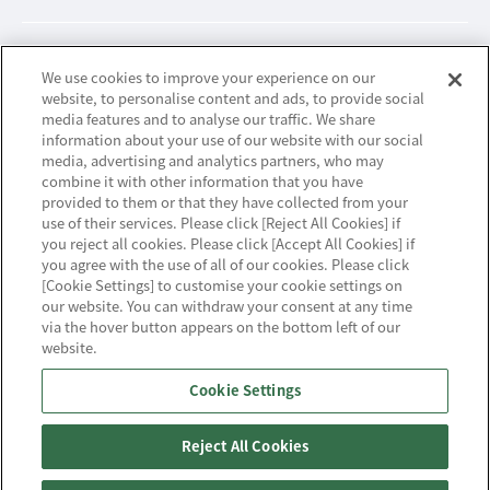
ビジネスパートナーサイト
We use cookies to improve your experience on our
website, to personalise content and ads, to provide social
media features and to analyse our traffic. We share
information about your use of our website with our social
ニュースリリース
media, advertising and analytics partners, who may
combine it with other information that you have
provided to them or that they have collected from your
お知らせ
use of their services. Please click [Reject All Cookies] if
you reject all cookies. Please click [Accept All Cookies] if
お問い合わせ／サポート
you agree with the use of all of our cookies. Please click
[Cookie Settings] to customise your cookie settings on
our website. You can withdraw your consent at any time
via the hover button appears on the bottom left of our
website.
ハウジング・クラウド・ストリーミングの
Cookie Settings
NTTスマートコネクト
Reject All Cookies