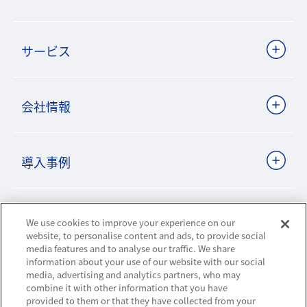
サービス
会社情報
導入事例
ビジネスパートナーサイト
We use cookies to improve your experience on our
website, to personalise content and ads, to provide social
media features and to analyse our traffic. We share
information about your use of our website with our social
ニュースリリース
media, advertising and analytics partners, who may
combine it with other information that you have
provided to them or that they have collected from your