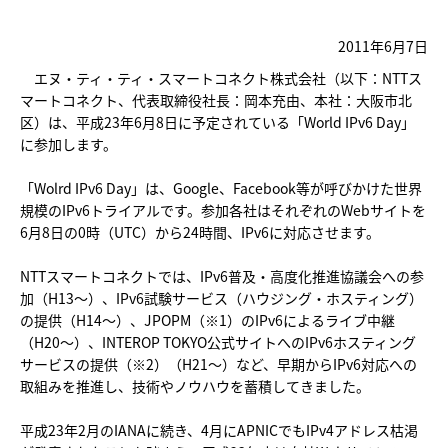
2011年6月7日
エヌ・ティ・ティ・スマートコネクト株式会社（以下：NTTス
マートコネクト、代表取締役社長：岡本充由、本社：大阪市北
区）は、平成23年6月8日に予定されている「World IPv6 Day」
に参加します。
「Wolrd IPv6 Day」は、Google、Facebook等が呼びかけた世界
規模のIPv6トライアルです。参加各社はそれぞれのWebサイトを
6月8日の0時（UTC）から24時間、IPv6に対応させます。
NTTスマートコネクトでは、IPv6普及・高度化推進協議会への参
加（H13～）、IPv6試験サービス（ハウジング・ホスティング）
の提供（H14～）、JPOPM（※1）のIPv6によるライブ中継
（H20～）、INTEROP TOKYO公式サイトへのIPv6ホスティング
サービスの提供（※2）（H21～）など、早期からIPv6対応への
取組みを推進し、技術やノウハウを蓄積してきました。
平成23年2月のIANAに続き、4月にAPNICでもIPv4アドレス枯渇