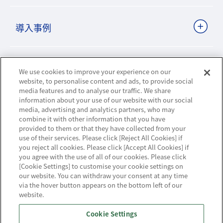
導入事例
ビジネスパートナーサイト
We use cookies to improve your experience on our
website, to personalise content and ads, to provide social
media features and to analyse our traffic. We share
information about your use of our website with our social
ニュースリリース
media, advertising and analytics partners, who may
combine it with other information that you have
provided to them or that they have collected from your
お知らせ
use of their services. Please click [Reject All Cookies] if
you reject all cookies. Please click [Accept All Cookies] if
お問い合わせ／サポート
you agree with the use of all of our cookies. Please click
[Cookie Settings] to customise your cookie settings on
our website. You can withdraw your consent at any time
via the hover button appears on the bottom left of our
website.
ハウジング・クラウド・ストリーミングの
Cookie Settings
NTTスマートコネクト