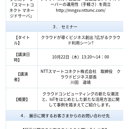
ーバーの運用性（手軽さ）を両立
「スマートコ
ネクト マネー
http://mngsv.nttsmc.com/
ジドサーバ」
３. セミナー
【タイト
クラウドが導くビジネス創出 ?広がるクラウ
ル】
ド利用シーン?
【講演日
10月22日（木）13:20～14：00
時】
NTTスマートコネクト株式会社 取締役 ク
【講演
ラウドビジネス部長
者】
川田 道靖
クラウドコンピューティングの新たな潮流
【概要】
と、IoTをはじめとした新たな活用方法に関
して事例を踏まえてご紹介します。
４. 展示に関するお客さまからのお問い合わせ先