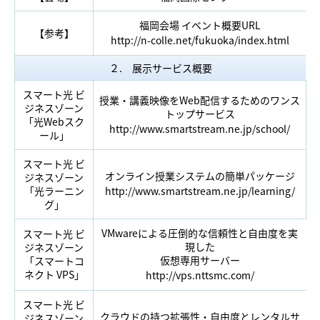
福岡会場 イベント概要URL
【参考】
http://n-colle.net/fukuoka/index.html
２. 展示サービス概要
スマート光 ビ
授業・講義映像をWeb配信するためのワンス
ジネスゾーン
トップサービス
「光Webスク
http://www.smartstream.ne.jp/school/
ール」
スマート光 ビ
オンライン授業システムの簡単パッケージ
ジネスゾーン
「光ラーニン
http://www.smartstream.ne.jp/learning/
グ」
VMwareによる圧倒的な信頼性と自由度を実
スマート光 ビ
現した
ジネスゾーン
仮想専用サーバー
「スマートコ
ネクト VPS」
http://vps.nttsmc.com/
スマート光 ビ
クラウドの持つ拡張性・自由度とレンタルサ
ジネスゾーン