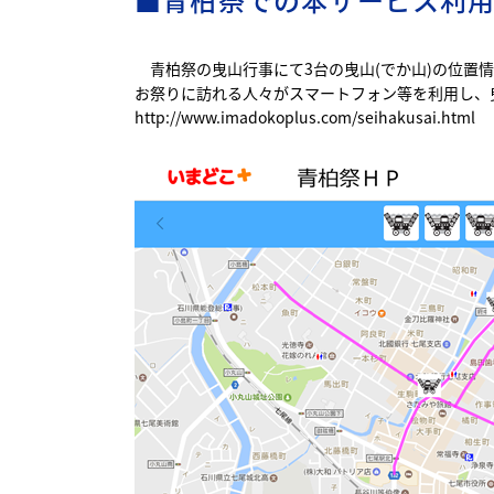
青柏祭の曳山行事にて3台の曳山(でか山)の位置
お祭りに訪れる人々がスマートフォン等を利用し、曳
http://www.imadokoplus.com/seihakusai.html