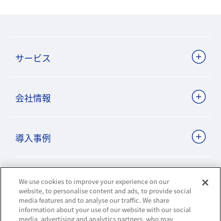
サービス
会社情報
導入事例
ビジネスパートナーサイト
We use cookies to improve your experience on our
website, to personalise content and ads, to provide social
media features and to analyse our traffic. We share
information about your use of our website with our social
ニュースリリース
media, advertising and analytics partners, who may