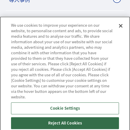
ビジネスパートナーサイト
We use cookies to improve your experience on our
website, to personalise content and ads, to provide social
media features and to analyse our traffic. We share
information about your use of our website with our social
ニュースリリース
media, advertising and analytics partners, who may
combine it with other information that you have
provided to them or that they have collected from your
お知らせ
use of their services. Please click [Reject All Cookies] if
you reject all cookies. Please click [Accept All Cookies] if
お問い合わせ／サポート
you agree with the use of all of our cookies. Please click
[Cookie Settings] to customise your cookie settings on
our website. You can withdraw your consent at any time
via the hover button appears on the bottom left of our
website.
ハウジング・クラウド・ストリーミングの
Cookie Settings
NTTスマートコネクト
Reject All Cookies