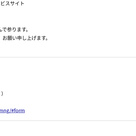
ービスサイト
んで参ります。
、お願い申し上げます。
く）
cimng/#form