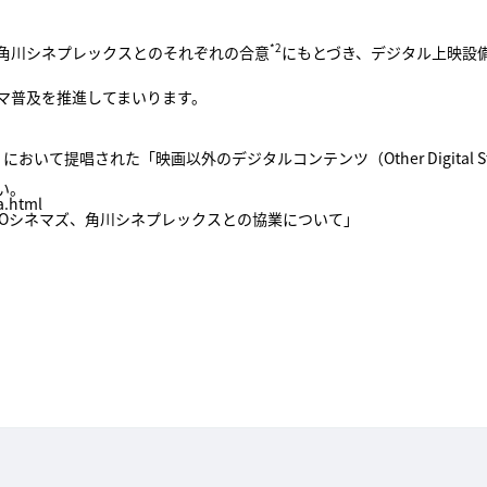
*2
角川シネプレックスとのそれぞれの合意
にもとづき、デジタル上映設備を
マ普及を推進してまいります。
提唱された「映画以外のデジタルコンテンツ（Other Digital Stuff／
い。
a.html
HOシネマズ、角川シネプレックスとの協業について」