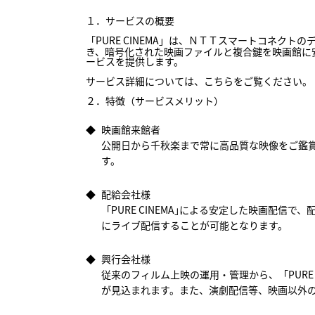
１．サービスの概要
「PURE CINEMA」は、ＮＴＴスマートコネ
き、暗号化された映画ファイルと複合鍵を映画館に
ービスを提供します。
サービス詳細については、
こちら
をご覧ください。
２．特徴（サービスメリット）
◆
映画館来館者
公開日から千秋楽まで常に高品質な映像をご鑑
す。
◆
配給会社様
「PURE CINEMA｣による安定した映画配
にライブ配信することが可能となります。
◆
興行会社様
従来のフィルム上映の運用・管理から、「PURE
が見込まれます。また、演劇配信等、映画以外