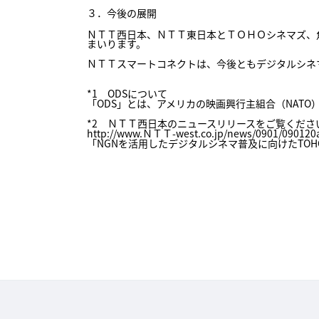
３．今後の展開
ＮＴＴ西日本、ＮＴＴ東日本とＴＯＨＯシネマズ、
まいります。
ＮＴＴスマートコネクトは、今後ともデジタルシネ
*1 ODSについて
「ODS」とは、アメリカの映画興行主組合（NATO）において
*2 ＮＴＴ西日本のニュースリリースをご覧くださ
http://www.ＮＴＴ-west.co.jp/news/0901/090120
「NGNを活用したデジタルシネマ普及に向けたTO