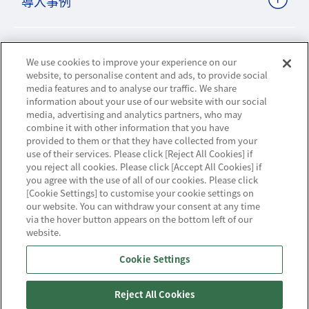
導入事例
ビジネスパートナーサイト
We use cookies to improve your experience on our
website, to personalise content and ads, to provide social
media features and to analyse our traffic. We share
information about your use of our website with our social
ニュースリリース
media, advertising and analytics partners, who may
combine it with other information that you have
provided to them or that they have collected from your
お知らせ
use of their services. Please click [Reject All Cookies] if
you reject all cookies. Please click [Accept All Cookies] if
お問い合わせ／サポート
you agree with the use of all of our cookies. Please click
[Cookie Settings] to customise your cookie settings on
our website. You can withdraw your consent at any time
via the hover button appears on the bottom left of our
website.
ハウジング・クラウド・ストリーミングの
Cookie Settings
NTTスマートコネクト
Reject All Cookies