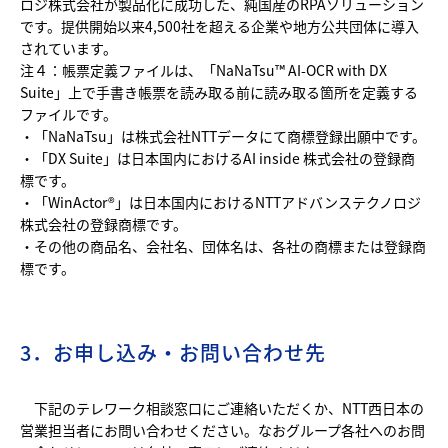
ロジ株式会社が製品化に成功した、純国産のRPAソリューション
です。提供開始以来4,500社を超える企業や地方公共団体に導入
されています。
注４：帳票定義ファイルは、「NaNaTsu™ AI-OCR with DX
Suite」上で手書き帳票を読み取る前に読み取る箇所を定義する
ファイルです。
・「NaNaTsu」は株式会社NTTデータにて商標登録出願中です。
・「DX Suite」は日本国内におけるAI inside 株式会社の登録商
標です。
・「WinActor®」は日本国内におけるNTTアドバンステクノロジ
株式会社の登録商標です。
・その他の商品名、会社名、団体名は、各社の商標または登録商
標です。
3．お申し込み・お問い合わせ先
下記のテレワーク相談窓口にご連絡いただくか、NTT西日本の
営業担当者にお問い合わせください。なおグループ各社へのお問