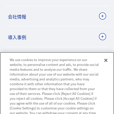
会社情報
導入事例
ビジネスパートナーサイト
We use cookies to improve your experience on our
website, to personalise content and ads, to provide social
media features and to analyse our traffic. We share
information about your use of our website with our social
ニュースリリース
media, advertising and analytics partners, who may
combine it with other information that you have
provided to them or that they have collected from your
お知らせ
use of their services. Please click [Reject All Cookies] if
you reject all cookies. Please click [Accept All Cookies] if
お問い合わせ／サポート
you agree with the use of all of our cookies. Please click
[Cookie Settings] to customise your cookie settings on
our website. You can withdraw your consent at any time