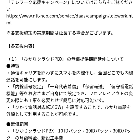
「テレワーク応援キャンペーン」についてはこちらをご覧くださ
い。
https://www.ntt-neo.com/service/daas/campaign/telework.ht
ml
※各支援施策の実施期間は延長する場合がございます。
【各支援内容】
（１）「ひかりクラウドPBX」の無償提供期間延伸について
●特徴
・通信キャリアを問わずにスマホを内線化し、全国どこでも内線
通話を可能にします。
・「内線番号設定」「一斉代表着信」「保留転送」「留守番電話
機能」等をお客さまご自身にて設定でき、フロアレイアウトの変
更の際にも工事を必要とせず簡易に対応可能です。
・「ひかり電話対応転送GW」を設置することで、ひかり電話を
外線として利用することが可能です。
●無償範囲
・「ひかりクラウドPBX 10 IDパック・20IDパック・30IDパッ
ク」の月額料金、新設工事費