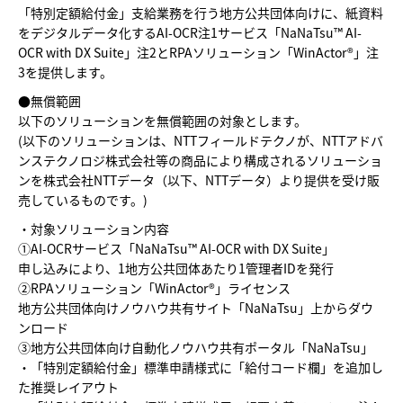
「特別定額給付金」支給業務を行う地方公共団体向けに、紙資料
をデジタルデータ化するAI-OCR注1サービス「NaNaTsu™ AI-
OCR with DX Suite」注2とRPAソリューション「WinActor®」注
3を提供します。
●無償範囲
以下のソリューションを無償範囲の対象とします。
(以下のソリューションは、NTTフィールドテクノが、NTTアドバ
ンステクノロジ株式会社等の商品により構成されるソリューショ
ンを株式会社NTTデータ（以下、NTTデータ）より提供を受け販
売しているものです。)
・対象ソリューション内容
➀AI-OCRサービス「NaNaTsu™ AI-OCR with DX Suite」
申し込みにより、1地方公共団体あたり1管理者IDを発行
➁RPAソリューション「WinActor®」ライセンス
地方公共団体向けノウハウ共有サイト「NaNaTsu」上からダウ
ンロード
➂地方公共団体向け自動化ノウハウ共有ポータル「NaNaTsu」
・「特別定額給付金」標準申請様式に「給付コード欄」を追加し
た推奨レイアウト