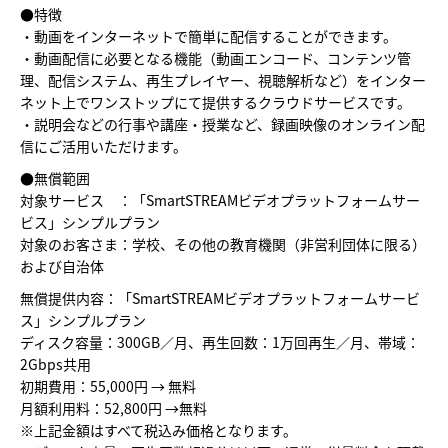
●特徴
・動画をインターネットで簡単に配信することができます。
・動画配信に必要となる機能（動画エンコード、コンテンツ管
理、配信システム、再生プレイヤー、視聴解析など）をインター
ネット上でワンストップにて提供するクラウドサービスです。
・説明会などの行事や講座・授業など、録画映像のオンライン配
信にご活用いただけます。
●無償範囲
対象サービス ：「SmartSTREAMビデオプラットフォームサー
ビス」シンプルプラン
対象のお客さま：学校、その他の教育機関（非営利団体に限る）
および自治体
無償提供内容：「SmartSTREAMビデオプラットフォームサービ
ス」シンプルプラン
ディスク容量：300GB／月、再生回数：1万回再生／月、帯域：
2Gbps共用
初期費用：55,000円 → 無料
月額利用料：52,800円 →無料
※上記金額はすべて税込み価格となります。