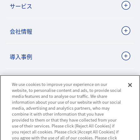
サービス
会社情報
導入事例
ビジネスパートナーサイト
We use cookies to improve your experience on our
website, to personalise content and ads, to provide social
media features and to analyse our traffic. We share
information about your use of our website with our social
ニュースリリース
media, advertising and analytics partners, who may
combine it with other information that you have
provided to them or that they have collected from your
お知らせ
use of their services. Please click [Reject All Cookies] if
you reject all cookies. Please click [Accept All Cookies] if
お問い合わせ／サポート
you agree with the use of all of our cookies. Please click