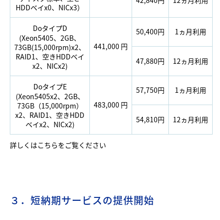
42,840円
12ヵ月利用
HDDベイx0、NICx3）
DoタイプD
50,400円
1ヵ月利用
(Xeon5405、2GB、
441,000 円
73GB(15,000rpm)x2、
RAID1、空きHDDベイ
47,880円
12ヵ月利用
x2、NICx2)
DoタイプE
57,750円
1ヵ月利用
(Xeon5405x2、2GB、
483,000 円
73GB（15,000rpm）
x2、RAID1、空きHDD
54,810円
12ヵ月利用
ベイx2、NICx2)
詳しくは
こちら
をご覧ください
３．短納期サービスの提供開始