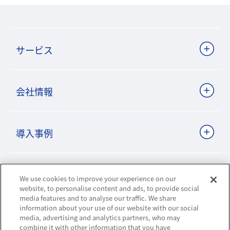
サービス
会社情報
導入事例
ビジネスパートナーサイト
We use cookies to improve your experience on our
website, to personalise content and ads, to provide social
media features and to analyse our traffic. We share
information about your use of our website with our social
ニュースリリース
media, advertising and analytics partners, who may
combine it with other information that you have