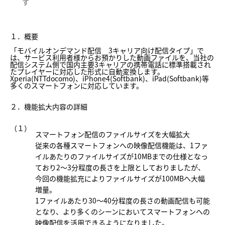
す
１．概要
「モバイルオンデマンド配信 3キャリア向け配信タイプ」で
は、サービス利用者様からお預かりした動画ファイルを、当社の
配信システム側で国内主要3キャリアの携帯電話に標準搭載され
たプレイヤーに対応した形式に自動変換します。
Xperia(NTTdocomo)、iPhone4(Softbank)、iPad(Softbank)等
多くのスマートフォンに対応しています。
２．機能拡大内容の詳細
（１）
スマートフォン配信のファイルサイズを大幅拡大
従来の各種スマートフォンへの映像配信機能は、1ファ
イルあたりのファイルサイズが10MBまでの仕様となっ
ており2～3分程度の長さを上限としておりましたが、
今回の機能拡充によりファイルサイズが100MBへ大幅
増量。
1ファイルあたり30～40分程度の長さの動画配信も可能
となり、より多くのシーンにおいてスマートフォンへの
映像配信を活用できるようになりました。