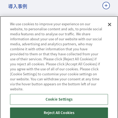
導入事例
We use cookies to improve your experience on our
ビジネスパートナーサイト
website, to personalise content and ads, to provide social
media features and to analyse our traffic. We share
information about your use of our website with our social
media, advertising and analytics partners, who may
combine it with other information that you have
ニュースリリース
provided to them or that they have collected from your
use of their services. Please click [Reject All Cookies] if
お知らせ
you reject all cookies. Please click [Accept All Cookies] if
you agree with the use of all of our cookies. Please click
お問い合わせ／サポート
[Cookie Settings] to customise your cookie settings on
our website. You can withdraw your consent at any time
via the hover button appears on the bottom left of our
website.
Cookie Settings
ハウジング・クラウド・ストリーミングの
NTTスマートコネクト
Reject All Cookies