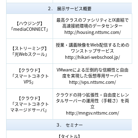
２. 展示サービス概要
最高クラスのファシリティとIX直結で
【ハウジング】
高速接続環境のデータセンター
「mediaCONNECT」
http://housing.nttsmc.com/
授業・講義映像をWeb配信するための
【ストリーミング】
ワンストップサービス
「光Webスクール」
http://hikari-webschool.jp/
VMwareによる圧倒的な信頼性と自由
【クラウド】
度を実現した仮想専用サーバー
「スマートコネクト
VPS」
http://vps.nttsmc.com/
クラウドの持つ拡張性・自由度とレン
【クラウド】
タルサーバーの運用性（手軽さ）を両
「スマートコネクト
立
マネージドサーバ」
http://mngsv.nttsmc.com/
３. セミナー
【タイトル】