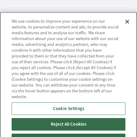
ビジネスパートナーサイト
We use cookies to improve your experience on our
website, to personalise content and ads, to provide social
media features and to analyse our traffic. We share
information about your use of our website with our social
ニュースリリース
media, advertising and analytics partners, who may
combine it with other information that you have
provided to them or that they have collected from your
お知らせ
use of their services. Please click [Reject All Cookies] if
you reject all cookies. Please click [Accept All Cookies] if
お問い合わせ／サポート
you agree with the use of all of our cookies. Please click
[Cookie Settings] to customise your cookie settings on
our website. You can withdraw your consent at any time
via the hover button appears on the bottom left of our
website.
ハウジング・クラウド・ストリーミングの
Cookie Settings
NTTスマートコネクト
Reject All Cookies