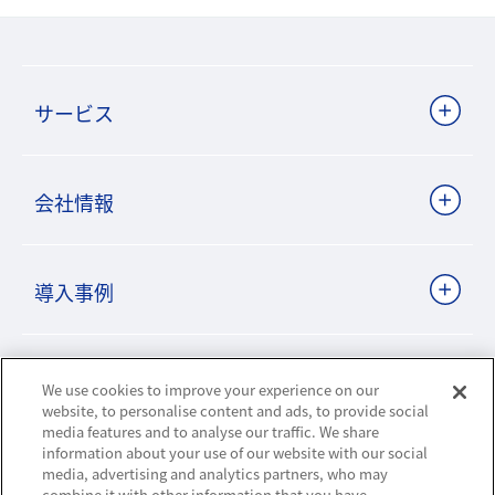
サービス
会社情報
導入事例
ビジネスパートナーサイト
We use cookies to improve your experience on our
website, to personalise content and ads, to provide social
media features and to analyse our traffic. We share
information about your use of our website with our social
ニュースリリース
media, advertising and analytics partners, who may
combine it with other information that you have