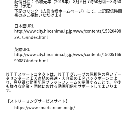
配信日程： 令和元年（2019年） 8月 6日 7時50分頃～8時50
分（予定）
下記のリンク（広島市様ホームページ）にて、上記配信時間
帯のみご視聴いただけます
日本語URL
http://www.city.hiroshima.lg.jp/www/contents/15320498
29175/index.html
英語URL
http://www.city.hiroshima.lg.jp/www/contents/15005166
99087/index.html
ＮＴＴスマートコネクトは、ＮＴＴグループの信頼性の高いデー
タセンターとＩＸ直結の高速・大容量のＩＰバックボーンによ
り、高品質な動画配信プラットフォームを提供することで、今後
も様々な企業・団体における動画配信をサポートしてまいりま
す。
【ストリーミングサービスサイト】
https://www.smartstream.ne.jp/