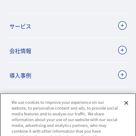
サービス
会社情報
導入事例
ビジネスパートナーサイト
We use cookies to improve your experience on our
website, to personalise content and ads, to provide social
media features and to analyse our traffic. We share
information about your use of our website with our social
ニュースリリース
media, advertising and analytics partners, who may
combine it with other information that you have