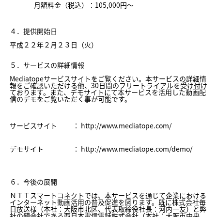
月額料金（税込）：105,000円～
４．提供開始日
平成２２年２月２３日（火）
５．サービスの詳細情報
Mediatopeサービスサイトをご覧ください。本サービスの詳細情
報をご確認いただける他、30日間のフリートライアルを受け付け
ております。また、デモサイトにて本サービスを活用した動画配
信のデモをご覧いただく事が可能です。
サービスサイト
：
http://www.mediatope.com/
デモサイト
：
http://www.mediatope.com/demo/
６．今後の展開
ＮＴＴスマートコネクトでは、本サービスを通じて企業における
インターネット動画活用の普及促進を図ります。既に株式会社毎
日放送様（本社：大阪市北区、代表取締役社長：河内一友）と弊
社の親会社である西日本電信電話株式会社（本社：大阪市中央