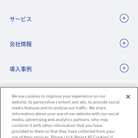
サービス
会社情報
導入事例
ビジネスパートナーサイト
We use cookies to improve your experience on our
website, to personalise content and ads, to provide social
media features and to analyse our traffic. We share
information about your use of our website with our social
ニュースリリース
media, advertising and analytics partners, who may
combine it with other information that you have
provided to them or that they have collected from your
お知らせ
use of their services. Please click [Reject All Cookies] if