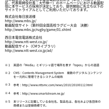
区、代表取締役社長：大竹伸一）のホームページにおける動画配
信に本サービスの採用が決定しており、提供開始に先立ち以下の
サイトでトライアルとしてご利用いただいております。
株式会社毎日放送様
http://www.mbs.jp/
動画配信サイト（第89回全国高校ラグビー大会 決勝）
http://www.mbs.jp/rugby/game/01.shtml
西日本電信電話株式会社
http://www.ntt-west.co.jp/
動画配信サイト（CMライブラリ）
http://www.ntt-west.co.jp/ad/
※１
英語の「Media」とギリシャ語で場所を表す「topos」からの造語
※２
CMS：Contents Management System 複数のデジタルコンテンツ
を一元的に管理できるシステムの総称
※３
参考：
http://www.nttsmc.com/news/2010/20100112.html
※４
参考：
http://www.smartstream.ne.jp/
※５
本リリースに記載している会社名、製品名は、各社および各団体の
商標または登録商標です。