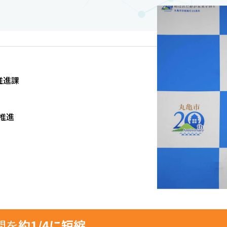
推進課
推進
間を
約1/4に短縮