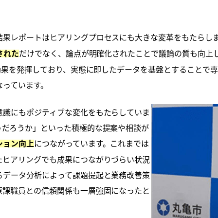
結果レポートはヒアリングプロセスにも大きな変革をもたらし
だけでなく、論点が明確化されたことで議論の質も向上
された
も効果を発揮しており、実態に即したデータを基盤とすることで
なっています。
意識にもポジティブな変化をもたらしていま
うだろうか」といった積極的な提案や相談が
につながっています。これまでは
ション向上
たヒアリングでも成果につながりづらい状況
るデータ分析によって課題提起と業務改善策
原課職員との信頼関係も一層強固になったと