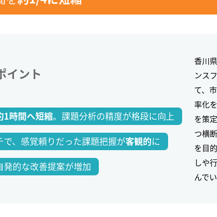
香川県
ポイント
ンス
て、
率化を
。課題分析の精度が格段に向上
約1時間へ短縮
を策
つ横断
チで、感覚頼りだった課題把握が
に
客観的
を目
しや
自発的な改善提案が増加
んでい