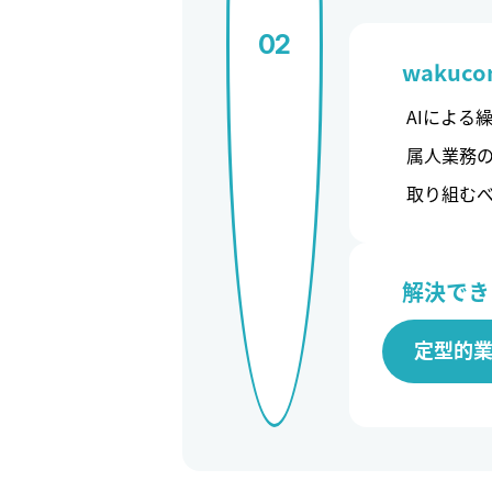
02
wakuco
AIによる
属人業務
取り組む
解決でき
定型的