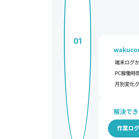
01
wakuco
端末ログ
PC稼働時
月別変化
解決でき
作業ロ