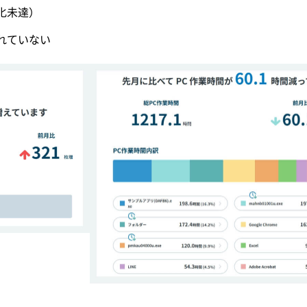
化未達）
れていない