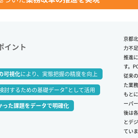
京都
ポイント
力不足
推進
す。P
により、実態把握の精度を向上
の可視化
従来
た業
を検討するための基礎データ”として活用
もとに
ーパ
かった課題をデータで明確化
後は
とデ
ていま