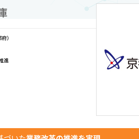
庫
都府）
推進
基づいた
業務改革の推進を実現