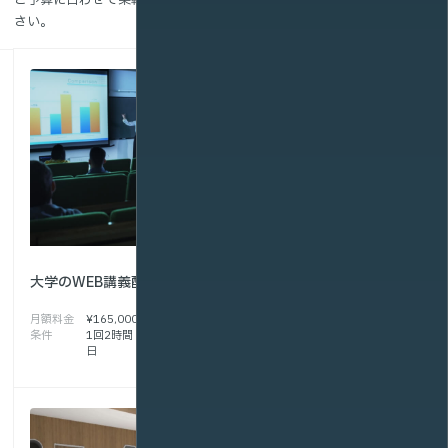
さい。
オンデマンド授業
大学のWEB講義配信
初期料金
¥800,000
月額料金
¥150,000~
月額料金
¥165,000
条件
110名規模・30分セミ
条件
1回2時間 平均100再生/
ナー×36本・学習管理
日
あり