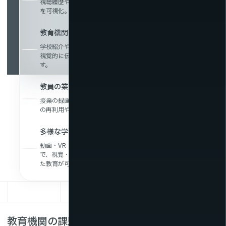
視聴履歴や再生傾向を分析することで、生徒の理解度や関心
を可視化。教材改善や指導方針の見直しに役立ちます。
教育機関の魅力発信・広報力の強化
学校紹介やイベントの動画配信により、教育方針や雰囲気を
視覚的に伝達。入学希望者や保護者への訴求力が高まりま
す。
教員の業務負担軽減と働き方改革への貢献
授業の録画・共有により、繰り返し説明の手間を削減。教材
の再利用や遠隔対応で教員の時間的余裕を生み出します。
多様な学習スタイルへの対応
動画・VR・メタバースなど多様なメディアを活用すること
で、視覚・聴覚・体験型など、個々の学習スタイルに合わせ
た教育が可能になります。
教育機関の課題はNTTスマートコネクトの