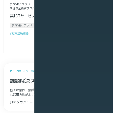
まなVRクラウド powered by NTTスマートコネクト」を活用した新たな
交通安全講習プログラム等の提供について
某ICTサービス企業様
まなVRクラウド
#教育活動支援
導入事例一覧を見る
さらに詳しく知りたい方へ
課題解決ストーリー集
様々な業界・業種のお客さまの導入事例や利用シーンから、具体的
な活用方法がよく分かります。
無料ダウンロード