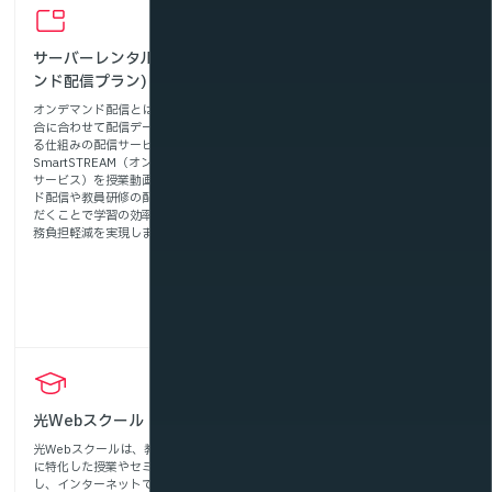
サーバーレンタル(オンデマ
マルチアングル配信サービ
ンド配信プラン)
ス
オンデマンド配信とは、視聴側の都
SmartSTREAM（マルチアングル配
合に合わせて配信データを視聴でき
信サービス）は、複数のカメラ映像
る仕組みの配信サービスです。
を同時に配信・視聴できる動画配信
SmartSTREAM（オンデマンド配信
ソリューションです。視聴者が任意
サービス）を授業動画のオンデマン
のアングルを選択できるため、実技
ド配信や教員研修の配信に活用いた
などの教材として活用することで、
だくことで学習の効率化や教員の業
手技や動作の細かなポイントを多角
務負担軽減を実現します。
的に捉えることができ、学習者に
「より深い学び」を提供します。ま
た、学校行事や広報などの場面での
活用も可能です。
光Webスクール
まなVRクラウド
光Webスクールは、教育機関向け
まなVRは、360度映像による没入
に特化した授業やセミナーを映像化
型コンテンツを高品質に配信できる
し、インターネットで配信できる学
ソリューションです。没入感のある