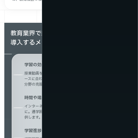
教育業界で動画配信・VR・メタバースを
導入するメリット
学習の効率化と反復学習・復習の促進
授業動画を繰り返し視聴することで理解が深まり、個々のペ
ースに合わせた復習が可能になります。定着率の向上や苦手
分野の克服にも効果的です。
時間や場所に縛られないオンライン学習環境を実現
インターネット環境があれば、いつでもどこでも学習が可能
に。通学困難な生徒や多忙な学生にも柔軟な学びの機会を提
供します。
学習進捗の把握・視聴解析による教育改善