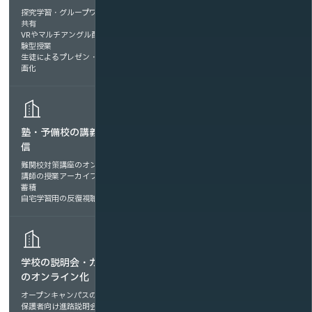
探究学習・グループワークの記録・
入学式・卒業式のライブ配信（保護
共有
者・関係者向け）
VRやマルチアングル配信による体
文化祭・合唱コンクールのオンライ
験型授業
ン公開
生徒によるプレゼン・発表活動の動
体育祭・演奏会などの多視点配信
画化
塾・予備校の講義動画の配
学習動画教材の提供
信
理科実験・技術科などの手順解説動
画
難関校対策講座のオンデマンド提供
英語のリスニング・スピーキング練
講師の授業アーカイブ化による教材
習用教材
蓄積
特別支援教育向けの視覚・聴覚教材
自宅学習用の反復視聴コンテンツ
学校の説明会・ガイダンス
のオンライン化
オープンキャンパスの事前案内動画
保護者向け進路説明会の配信