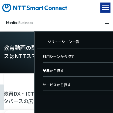
Media
Business
動画配信
XR関連
放送DX
ソリューション一覧
動画配信
教育動画の配信・教育に特化したメタバー
XR関連
スはNTTスマートコネクト
TOP
TOP
TOP
利用シーンから探す
放送DX
動画配信サービス一覧
XRサービス一覧
放送DXサービス一覧
業界から探す
ソリューション一覧
料金・機能
サービスから探す
教育DX・ICT教育を支える動画配信・VR・メ
導入事例
ユーザーサポート
タバースの広がり
お役立ちコンテンツ