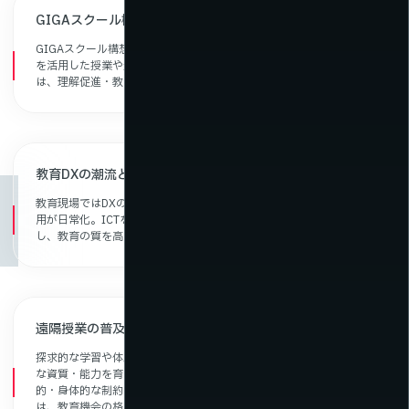
GIGAスクール構想により進むICT教育と動画活用
新着情報
GIGAスクール構想により、全国の学校でICT環境が整備され、動画
を活用した授業や遠隔学習が急速に普及しています。映像による学び
は、理解促進・教育機会の均等化に大きく貢献しています。
教育DXの潮流とオンライン授業・デジタル教材の定着
教育現場ではDXの推進により、オンライン授業やデジタル教材の活
用が日常化。ICTを活用した学びが、個別最適化や反復学習を可能に
し、教育の質を高めています。
遠隔授業の普及による学習機会の均等化
探求的な学習や体験活動を通じて、多様な他者と協働しながら必要
な資質・能力を育む「協働的な学び」が重要視されています。地理
的・身体的な制約を超えて学ぶことができる遠隔交流学習の拡充
は、教育機会の格差是正にも貢献しています。