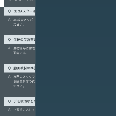
GIGAスクール構想で導入された機器で利用できますか？
3D教育メタバースはご利用いただけます。その他の機器もご相談く
ださい。
生徒の学習管理もお任せできますか？
生徒様毎にIDを払いだし、生徒個人毎の学習状況を管理することが
可能です。
動画教材の準備からご相談することは可能でしょうか。
専門のスタッフが、撮影作業や機材選定などのコンサルティングか
ら編集制作の代行まで行うことが出来ますので、お気軽にご相談く
ださい。
デモ環境などを用意できますか？
ご要望に応じてデモ環境をご用意いたします。