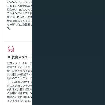
習支援ソリューションです。現在行
体験を提供し、視聴者の理解や興味
われている授業風景を撮影し、動画
を深めることができます。バーチャ
編集のプロによってさらに魅力的な
ル校内見学・施設紹介、歴史・地理
コンテンツとして配信することが可
の現地体験型学習（VRフィールド
能です。さらに、生徒・学生の成績
ワーク）や交通安全学習等の没入型
管理機能も備えており、教育レベル
コンテンツ提供などでご活用いただ
の一層の向上を図ることができま
くことで、臨場感ある学習体験を実
す。
現できます。
3D教育メタバース
教育メタバースは、教育現場向けに
設計されたバーチャル空間での学
習・交流を実現するサービスです。
3D空間での授業やイベント、遠隔
地とのコミュニケーションを可能に
し、心理的安全性を保ちながら没入
感のある新しい学びのスタイルを提
供します。通常授業や不登校支援で
の活用も可能です。GIGAスクール
構想の端末に対応したアプリケーシ
ョンとなっています。