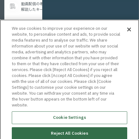
動画配信の専門用語を、初めての方にもわかりやすく
解説したキーワード集です。
We use cookies to improve your experience on our
website, to personalise content and ads, to provide social
まずはお気軽に
media features and to analyse our traffic. We share
ご相談ください。
information about your use of our website with our social
media, advertising and analytics partners, who may
専任担当者がサポートします。
combine it with other information that you have provided
to them or that they have collected from your use of their
services. Please click [Reject All Cookies] if you reject all
【お電話でのお問合せ】
cookies. Please click [Accept All Cookies] if you agree
0120-28-8140
with the use of all of our cookies. Please click [Cookie
Settings] to customise your cookie settings on our
website. You can withdraw your consent at any time via
the hover button appears on the bottom left of our
お問い合わせ・資料請求
website.
Cookie Settings
Reject All Cookies
このサイトについて
個人情報保護ポリシー