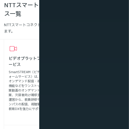
NTTスマートコネクトの教育業界向けサービ
ス一覧
NTTスマートコネクトが提供する、教育業界向けのサービスをご紹介し
ます。
ビデオプラットフォームサ
サーバーレンタル(ライブ配
ービス
信プラン)
SmartSTREAM（ビデオプラットフ
SmartSTREAM（ストリーミングサ
ォームサービス）は、ライブ配信・
ーバ・レンタルサービス）は、大規
オンデマンド配信・視聴制限・解析
模ライブ配信に特化した高品質・低
機能などをワンストップで提供。授
遅延な動画配信インフラを提供。入
業動画のオンデマンド配信、遠隔授
学式・卒業式などの学校行事や保護
業、欠席者向け補修支援などの授業
者説明会、オープンキャンパスな
運営から、教員研修やオープンキャ
ど、安定性とセキュリティが求めら
ンパスの配信、視聴管理・解析など
れるシーンでご活用いただけます。
教育DXを強力にサポートします。