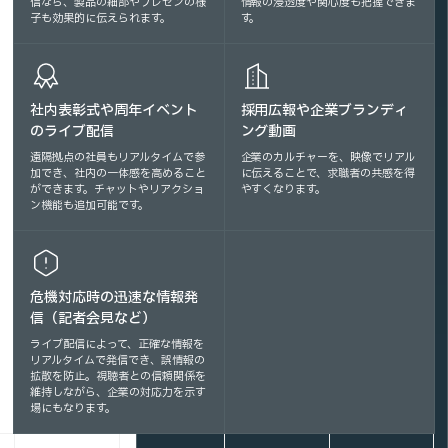
信なら、製品の細部やプレゼンの様
情報の浸透度や関心度も把握できま
子も効果的に伝えられます。
す。
社内表彰式や周年イベント
採用広報や企業ブランディ
のライブ配信
ング動画
遠隔拠点の社員もリアルタイムで参
企業のカルチャーを、映像でリアル
加でき、社内の一体感を高めること
に伝えることで、求職者の共感を得
ができます。チャットやリアクショ
やすくなります。
ン機能も追加可能です。
危機対応時の迅速な情報発
信（記者会見など）
ライブ配信によって、正確な情報を
リアルタイムで発信でき、誤情報の
拡散を防止。視聴者との信頼関係を
維持しながら、企業の対応力を示す
場にもなります。