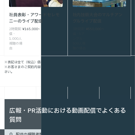
社員表彰・アワードセレモ
社内技術大会のマルチアン
ニーのライブ配信
グルライブ配信
2時間配
¥165,000~
3時間配
¥550,000～
信・
信・5ア
1,000人
ングル・
視聴の場
500人視
合
聴の場合
※表記は全て（税込）価格です。
※お客さまのご契約内容によって、お見積りは異なります。詳細はお問い合わせくだ
さい。
広報・PR活動における動画配信でよくある
質問
配信の視聴者数に制限はありますか？