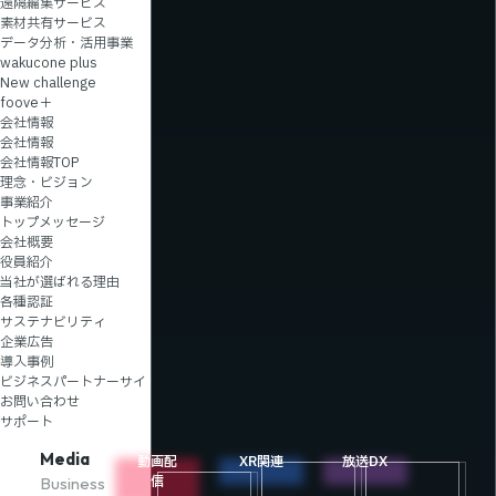
遠隔編集サービス
素材共有サービス
データ分析・活用事業
wakucone plus
New challenge
foove＋
会社情報
会社情報
会社情報TOP
理念・ビジョン
事業紹介
トップメッセージ
会社概要
役員紹介
当社が選ばれる理由
各種認証
サステナビリティ
企業広告
導入事例
ビジネスパートナーサイト
ソ
導
お
新
お問い合わせ
リ
入
役
着
サポート
ュ
事
立
情
ー
例
ち
報
Media
動画配
XR関連
放送DX
シ
コ
信
Business
ョ
ン