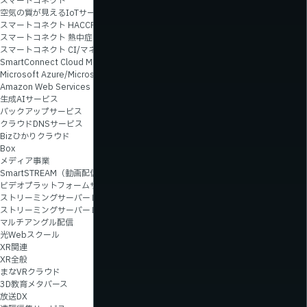
スマートコネクト
空気の質が見えるIoTサービス
スマートコネクト HACCP対応サービス
新着情報
スマートコネクト 熱中症／インフルエンザ対策
スマートコネクト CI/マネージドサービス
SmartConnect Cloud Monitor
Microsoft Azure/Microsoft 365ライセンスサービス・
Amazon Web Services（AWS）ライセンスサービス
生成AIサービス
バックアップサービス
クラウドDNSサービス
Bizひかりクラウド
Box
メディア事業
SmartSTREAM（動画配信）
ビデオプラットフォームサービス
ストリーミングサーバーレンタル（ライブ配信）
ストリーミングサーバーレンタル（オンデマンド配信）
マルチアングル配信
光Webスクール
XR関連
XR全般
まなVRクラウド
3D教育メタバース
放送DX