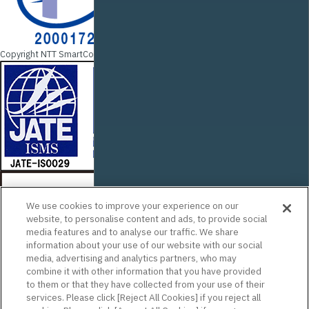
Copyright NTT SmartConnect Corporation.
We use cookies to improve your experience on our
website, to personalise content and ads, to provide social
media features and to analyse our traffic. We share
information about your use of our website with our social
media, advertising and analytics partners, who may
combine it with other information that you have provided
to them or that they have collected from your use of their
services. Please click [Reject All Cookies] if you reject all