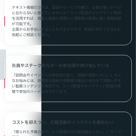
テキスト情報だけでは、製品やサービスの魅力、企業の想いが十分
に伝わらないと感じていませんか？ライブ配信やオンデマンド配信
を活用すれば、視覚と聴覚の両面から視聴者の感情に届く情報発信
が可能です。
企画からお手伝いすることもできますので、配信が初めてな方もお
気軽にご相談ください。
社員やステークホルダーの参加率が伸び悩んでいる
「説明会やイベントへの参加率が低く、情報が浸透しない。」そん
なお悩みには、地理的な制約や視聴者の都合にあわせて視聴しやす
い動画コンテンツが有効です。ライブ配信やオンデマンド配信の視
聴で参加のハードルも下がります。
コストを抑えつつ、広報活動のインパクトを高めたい
「限られた予算の中で、より効果的な広報活動をしたい。」ライブ