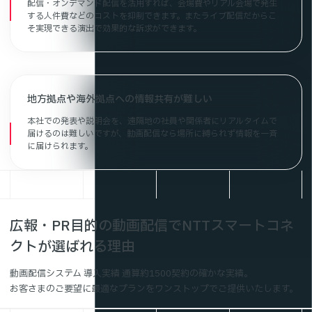
配信・オンデマンド配信を活用すれば、会場費やリアル会場で発生
する人件費などのコストを抑制できます。またライブ配信だからこ
そ実現できる演出で効果的な訴求ができます。
地方拠点や海外拠点への情報共有が難しい
本社での発表や説明会を、遠隔地の社員や関係者にリアルタイムで
届けるのは難しいですが、動画配信なら場所に縛られず情報を一斉
に届けられます。
広報・PR目的の動画配信でNTTスマートコネ
クトが選ばれる理由
動画配信システム 導⼊実績 通算約1500契約の確かな実績。
お客さまのご要望に最適なプランをワンストップでご提供いたします。