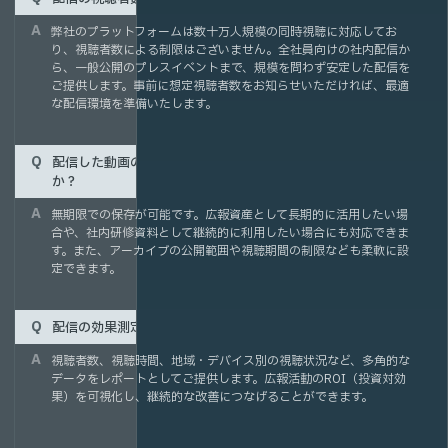
弊社のプラットフォームは数十万人規模の同時視聴に対応してお
り、視聴者数による制限はございません。全社員向けの社内配信か
ら、一般公開のプレスイベントまで、規模を問わず安定した配信を
ご提供します。事前に想定視聴者数をお知らせいただければ、最適
な配信環境を準備いたします。
配信した動画のアーカイブはどのくらいの期間保存できます
か？
無期限での保存が可能です。広報資産として長期的に活用したい場
合や、社内研修資料として継続的に利用したい場合にも対応できま
す。また、アーカイブの公開範囲や視聴期間の制限なども柔軟に設
定できます。
配信の効果測定はできますか？
視聴者数、視聴時間、地域・デバイス別の視聴状況など、多角的な
データをレポートとしてご提供します。広報活動のROI（投資対効
果）を可視化し、継続的な改善につなげることができます。