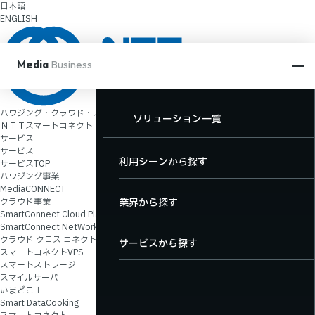
日本語
ENGLISH
Media
Business
ハウジング・クラウド・ストリーミングの
動画配信
XR関連
放送DX
ソリューション一覧
ＮＴＴスマートコネクト
動画配信
サービス
XR関連
サービス
TOP
TOP
TOP
利用シーンから探す
サービスTOP
放送DX
ハウジング事業
MediaCONNECT
クラウド事業
動画配信サービス一覧
XRサービス一覧
放送DXサービス一覧
業界から探す
SmartConnect Cloud Platform
SmartConnect NetWork & Security
ソリューション一覧
クラウド クロス コネクト
料金・機能
サービスから探す
スマートコネクトVPS
スマートストレージ
導入事例
スマイルサーバ
ユーザーサポート
いまどこ＋
Smart DataCooking
お役立ちコンテンツ