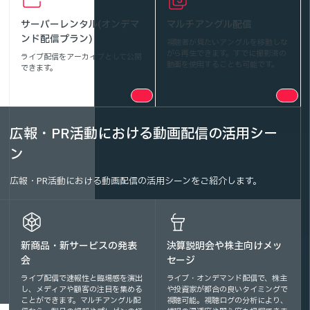
サーバーレンタル(オンデマ
マルチアングル配信
ンド配信プラン)
視聴者が見たいアングルを移動しな
がら再生できます。すでに撮影済の
ライブ配信をアーカイブとして公開
動画を使用することも可能です。
できます。
広報・PR活動における動画配信の活用シー
ン
広報・PR活動における動画配信の活用シーンをご紹介します。
新商品・新サービスの発表
決算説明会や株主向けメッ
会
セージ
ライブ配信で速報性と臨場感を演出
ライブ・オンデマンド配信で、株主
し、メディアや顧客の注目を集める
や投資家が都合の良いタイミングで
ことができます。マルチアングル配
視聴可能。視聴ログの分析により、