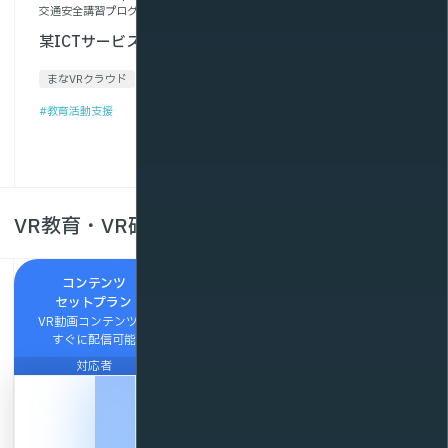
交通安全講習プログラム等の提供について
某ICTサービス企業様
まなVRクラウド
#教育活動支援
VR教育・VR研修の導入から実施までの流れ
コンテンツ
カスタムプラン
セットプラン
貴社オリジナルの
VR動画コンテンツを
VR動画を手軽に背信
すぐに配信可能
対応者
対応者
VR動画撮影
お客さま