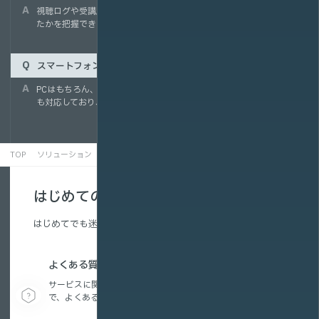
視聴ログや受講履歴を取得できる機能があり、誰がどこまで視聴し
たかを把握できます。eラーニング運用にも適しています。
スマートフォンやタブレットでも視聴できますか？
PCはもちろん、スマートフォンやタブレットなどのモバイル端末に
も対応しており、現場や移動中でも手軽に視聴できます。
TOP
ソリューション
運輸・物流業界
はじめての方へ
はじめてでも迷わない、配信の基本を解説。
よくある質問
サービスに関する疑問から、動画配信の活用方法ま
で、よくある質問をまとめています。