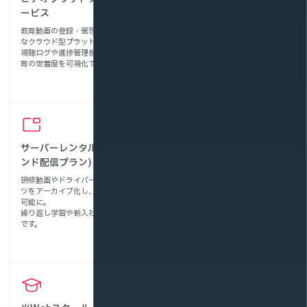
ービス
信プラン)
教育動画の登録・管理・配信が可能
本社と全国拠点をつなぐ安全大会や
なクラウド型プラットフォーム。
研修セミナーをリアルタイム配信。
視聴ログや進捗管理機能により、教
大規模アクセスにも対応し、安定し
育の定着度を可視化できます。
た映像伝達を実現します。
サーバーレンタル(オンデマ
マルチアングル配信サービ
ンド配信プラン)
ス
研修動画やドライバー教育コンテン
積付け手順や現場作業を複数視点か
ツをアーカイブ化し、いつでも視聴
ら撮影・配信し、理解度を向上。
可能に。
視聴者が任意のアングルを選べるこ
繰り返し学習や新入社員教育に最適
とで、実践的な学習が可能です。
です。