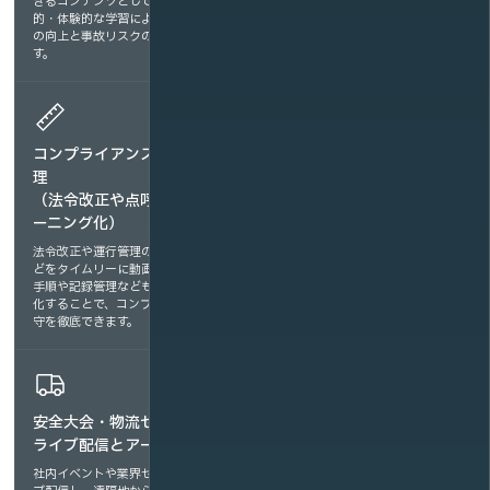
きるコンテンツとして提供。視覚
け・検品などの業務を標準化。新人
的・体験的な学習により、安全意識
教育の効率化や作業品質の均一化に
の向上と事故リスクの低減を図りま
貢献します。
す。
コンプライアンス・運行管
EC配送・ラストワンマイル
理
研修
（法令改正や点呼手順のeラ
（多言語対応／スマホ最適
ーニング化）
化）
法令改正や運行管理のルール変更な
EC需要の拡大に伴うラストワンマ
どをタイムリーに動画で配信。点呼
イル業務に対応した研修を、スマホ
手順や記録管理などもeラーニング
で手軽に視聴可能。多言語対応によ
化することで、コンプライアンス遵
り、外国人スタッフへの教育もスム
守を徹底できます。
ーズに行えます。
安全大会・物流セミナーの
ライブ配信とアーカイブ化
社内イベントや業界セミナーをライ