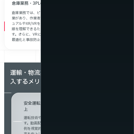
倉庫業務・3PLの効率化とサプライチェーン全体のDX推進
倉庫業務では、ピッキング、仕分け、在庫管理など多岐にわたる作
業があり、作業者の習熟度によって生産性が左右されます。動画マニ
ュアルやXR/VRを活用した作業支援は、初心者でも直感的に作業手
順を理解できるため、教育時間の短縮とミスの削減につながりま
す。さらに、VRによる倉庫内の動線設計や安全教育は、作業環境の
最適化と事故防止に貢献します。
運輸・物流業界で動画配信サービスを導
入するメリット
安全運転講習や研修を動画化し、効果と定着率を向
上
運転技術や安全意識の向上には、実践的な教育が不可欠で
す。動画配信を活用することで、実際の運転シーンや事故事
例を視覚的に学べるため、理解度が高まり、教育内容の定着