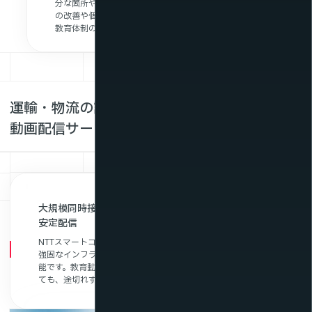
分な箇所や未視聴者へのフォローがしやすくなり、教育内容
の改善や個別対応にもつなげられます。PDCAサイクルを回す
教育体制の構築に貢献します。
運輸・物流の課題はNTTスマートコネクトの
動画配信サービスが解決！
大規模同時接続に対応する国内データセンター基盤と
安定配信
NTTスマートコネクトは、国内自社データセンターを活用した
強固なインフラにより、大規模な同時視聴にも安定して対応可
能です。教育動画や研修コンテンツを全国の拠点に一斉配信し
ても、途切れず高品質な視聴体験を提供します。