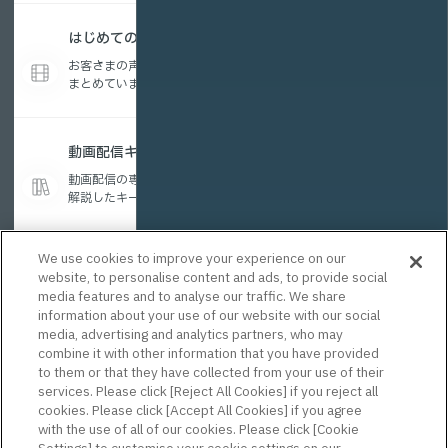
はじめての動画配信コラム
お客さまの声を参考に編集したお役立ちコンテンツを
まとめています。
動画配信キーワード集
動画配信の専門用語を、初めての方にもわかりやすく
解説したキーワード集です。
We use cookies to improve your experience on our
website, to personalise content and ads, to provide social
まずはお気軽に
media features and to analyse our traffic. We share
ご相談ください。
information about your use of our website with our social
media, advertising and analytics partners, who may
専任担当者がサポートします。
combine it with other information that you have provided
to them or that they have collected from your use of their
services. Please click [Reject All Cookies] if you reject all
【お電話でのお問合せ】
cookies. Please click [Accept All Cookies] if you agree
0120-28-8140
with the use of all of our cookies. Please click [Cookie