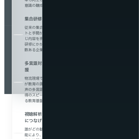
率も向上します。繰り返し視聴できる環境が、継続的な安全
意識の醸成につながります。
集合研修コストを削減し、教育の均一化を実現
従来の集合研修は、会場手配や講師の確保などに多くのコス
トと手間がかかります。動画配信なら、いつでもどこでも同
じ内容を視聴できるため、教育の均一化が図れると同時に、
研修にかかる時間・費用の大幅な削減が可能です。拠点が複
数ある企業にも最適です。
多言語対応で外国人スタッフ・ドライバー教育を支
援
物流現場では外国人スタッフの活用が進んでおり、言語の壁
が教育の課題となっています。動画配信サービスは字幕や音
声の多言語対応が可能で、母国語での理解を促進し、業務習
得のスピードと安全性を高めます。多様な人材の活躍を支え
る教育基盤として有効です。
視聴解析で学習進捗を可視化し、継続的な教育改善
につなげる
誰がどの動画をどこまで視聴したかを把握できる視聴解析機
能により、学習状況の可視化が可能になります。理解が不十