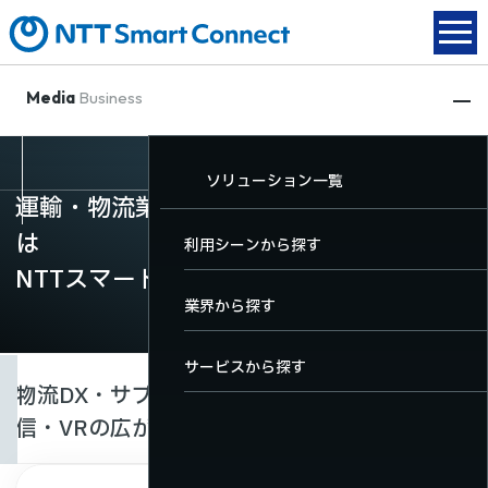
Media
Business
動画配信
XR関連
放送DX
ソリューション一覧
動画配信
運輸・物流業界の動画配信・eラーニング
XR関連
は
TOP
TOP
TOP
利用シーンから探す
放送DX
NTTスマートコネクト
動画配信サービス一覧
XRサービス一覧
放送DXサービス一覧
業界から探す
ソリューション一覧
料金・機能
サービスから探す
物流DX・サプライチェーンを支える動画配
導入事例
信・VRの広がり
ユーザーサポート
お役立ちコンテンツ