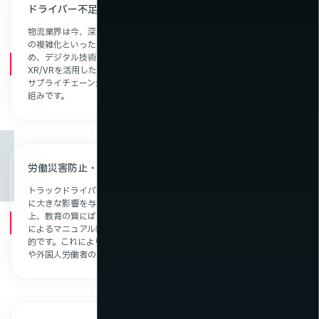
ドライバー不足・高齢化に対応するデジタル教育の必要性
新着情報
物流業界は今、深刻な人手不足や高齢化、労働災害のリスク、業務
の複雑化といった課題に直面しています。これらの課題に対応するた
め、デジタル技術の導入が急速に進んでおり、特に動画配信や
XR/VRを活用した教育・業務支援が注目されています。物流DXは、
サプライチェーン全体の効率化と安全性向上に貢献する重要な取り
組みです。
労働災害防止・交通安全の徹底とKYT教育の重要性
トラックドライバーの高齢化と若手人材の不足は、物流の安定供給
に大きな影響を与えています。従来のOJTでは時間とコストがかかる
上、教育の質にばらつきが生じることもあります。そこで、動画配信
によるマニュアル教育やVRを活用した運転シミュレーションが効果
的です。これにより、短期間で標準化された教育を提供でき、若手
や外国人労働者のスムーズな戦力化が可能になります。