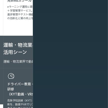
光Webスクール
まなVRクラウド
eラーニング運用に最適な動画配信
交通安全や危険体感教育をVRで提
＋学習管理サービス。
供し、実践的な安全意識を醸成。
進捗管理やテスト機能も備え、教育
遠隔地でも一斉研修が可能で、事故
の効率化と質の向上を支援します。
防止・安全教育に効果を発揮しま
す。
運輸・物流業界の動画配信ソリューション
活用シーン
運輸・物流業界で動画配信が活用できるシーンをご紹介します。
ドライバー教育・交通安全
倉庫作業の標準化
研修
（ピッキング・積付け・検
（KYT動画・VR危険体感）
品の動画教材）
危険予知訓練（KYT）や事故防止教
倉庫内の作業手順を動画教材として
育を、動画やVRでリアルに体感で
共有することで、ピッキング・積付