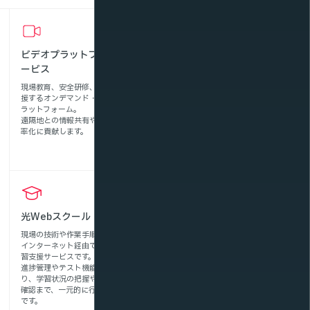
ビデオプラットフォームサ
マルチアングル配信サービ
ービス
ス
現場教育、安全研修、技術伝承を支
熟練作業者の技術を、多角的な視点
援するオンデマンド・ライブ配信プ
でマルチアングル配信。細かい手元
ラットフォーム。
作業や動作も視覚的に確認でき、効
遠隔地との情報共有や技能継承の効
率的な技術伝承を実現します。
率化に貢献します。
光Webスクール
まなVR
現場の技術や作業手順を映像化し、
VRコンテンツを活用した学習を手
インターネット経由で配信できる学
軽に行うための配信プラットフォー
習支援サービスです。
ム。現場の作業手順や技能を、臨場
進捗管理やテスト機能を備えてお
感あふれる体験として効率的に学習
り、学習状況の把握やスキル習得の
できます。
確認まで、一元的に行うことが可能
です。