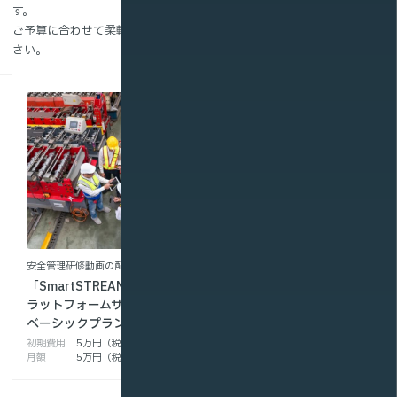
す。
ご予算に合わせて柔軟に対応できますので、まずはお気軽にご相談くだ
さい。
安全管理研修動画の配信を行う場合
安全管理研修の動画配信に加え、映
「SmartSTREAM ビデオプ
像編集・受講管理を行いたい場合
ラットフォームサービス」
光WEBスクール
ベーシックプラン
初期費用
174万円（税抜）
初期費用
5万円（税抜）
月額
27万円～（税抜）
月額
5万円（税抜）