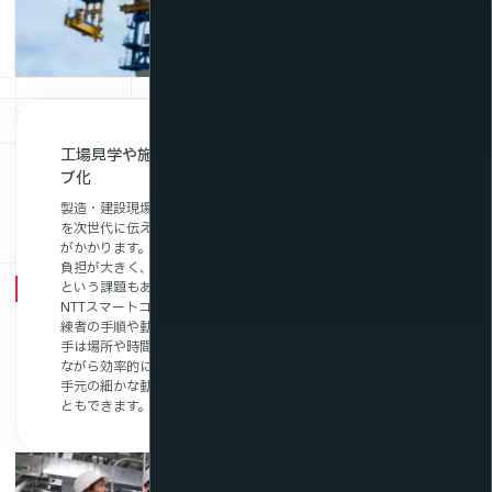
工場見学や施工事例をオンライン配信・映像アーカイ
ブ化
製造・建設現場では、熟練作業者が持つ高度な技術や作業手順
を次世代に伝えることが難しく、教育には多くの時間とコスト
がかかります。さらに、実機でのOJTや現場研修では指導者の
負担が大きく、習得スピードや教育品質にばらつきが出やすい
という課題もあります。
NTTスマートコネクトのVRや動画配信を活用することで、熟
練者の手順や動作を映像として記録・配信できます。新人や若
手は場所や時間を問わず繰り返し学習でき、教育負担を軽減し
ながら効率的に技能を習得可能です。また、マルチアングルや
手元の細かな動作も確認できるため、教育の質を均一化するこ
ともできます。