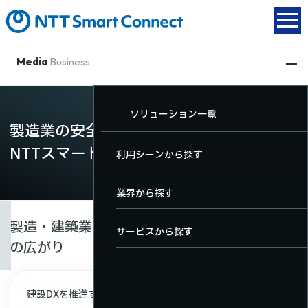
Media
Business
動画配信
XR関連
放送DX
ソリューション一覧
動画配信
製造業の安全教育・建築向けVR活用は
XR関連
NTTスマートコネクト
TOP
TOP
TOP
利用シーンから探す
放送DX
動画配信サービス一覧
XRサービス一覧
放送DXサービス一覧
業界から探す
ソリューション一覧
製造・建築業界DXを支えるVR建築と安全教育
料金・機能
サービスから探す
の広がり
導入事例
ユーザーサポート
お役立ちコンテンツ
建設DXを推進する建築向けVR・メタバース活用