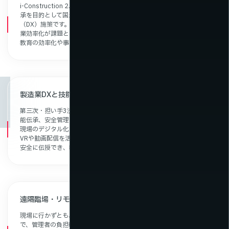
i-Construction 2.0は、建設現場の生産性向上・安全確保・技術継
承を目的として国土交通省が推進する、建設現場のデジタル変革
新着情報
（DX）施策です。現場では、熟練作業者の技能伝承や安全教育、作
業効率化が課題となっています。VRや動画配信を活用することで、
教育の効率化や事故防止に大きく貢献しています。
製造業DXと技能伝承・安全教育のデジタル化
第三次・担い手3法の施策により、建設業界では若手人材の育成や技
能伝承、安全管理の強化が求められています。これに対応する形で、
現場のデジタル化・DXが加速しています。
VRや動画配信を活用することで、熟練作業者の技能を新人や若手に
安全に伝授でき、教育効率の向上や事故防止につながっています。
遠隔臨場・リモート監視による現場DXの加速
現場に行かずとも、遠隔からの臨場確認や監視が可能になること
で、管理者の負担軽減と迅速な対応が可能になります。動画配信と