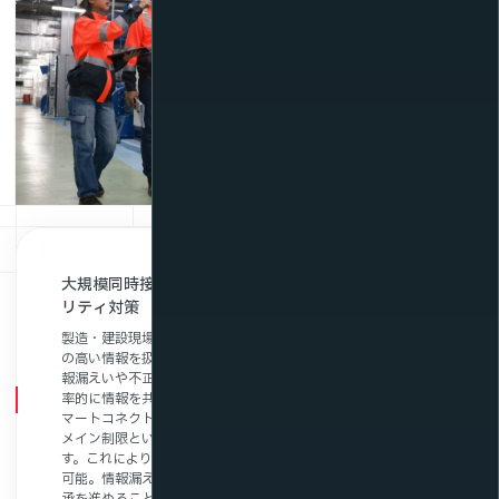
大規模同時接続や海外拠点でも安定した配信とセキュ
リティ対策
製造・建設現場では、社内の技術情報や作業手順など、機密性
の高い情報を扱う場面が多くあります。そのため、外部への情
報漏えいや不正アクセスに対する懸念が常にあり、安全かつ効
率的に情報を共有・教育する方法が求められています。NTTス
マートコネクトの動画配信サービスでは、パスワード認証やド
メイン制限といった細やかなセキュリティ機能を備えていま
す。これにより、社内限定で安全に技術情報や作業手順を配信
可能。情報漏えいのリスクを抑えつつ、効率的に教育や技術伝