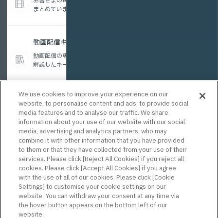
お客さまの声を参考に編集したお役立ちコンテンツを
まとめています。
動画配信キーワード集
動画配信の専門用語を、初めての方にもわかりやすく
解説したキーワード集です。
We use cookies to improve your experience on our
website, to personalise content and ads, to provide social
まずはお気軽に
media features and to analyse our traffic. We share
ご相談ください。
information about your use of our website with our social
media, advertising and analytics partners, who may
専任担当者がサポートします。
combine it with other information that you have provided
to them or that they have collected from your use of their
services. Please click [Reject All Cookies] if you reject all
【お電話でのお問合せ】
cookies. Please click [Accept All Cookies] if you agree
0120-28-8140
with the use of all of our cookies. Please click [Cookie
Settings] to customise your cookie settings on our
website. You can withdraw your consent at any time via
the hover button appears on the bottom left of our
お問い合わせ・資料請求
website.