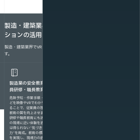
製造・建築業界での動画配信・VRソリュー
ションの活用シーン
製造・建築業界でVR・動画配信が活用できるシーンをご紹介しま
す。
製造業の安全教育・新入社
工場見学・工場紹介動画の
員研修・職長教育
オンライン化
危険予知・作業手順・現場ルールな
工場の設備や工程を高画質映像や
どを映像やVRでわかりやすく伝え
VRでリアルに再現し、遠隔地の顧
ることで、従業員の理解度を高め、
客や学生、求職者に向けて臨場感あ
教育の質を向上させます。新入社員
る体験を提供します。現地訪問が難
研修や職長教育にも活用でき、実際
しい場合でも、オンラインでの見学
の現場に近い体験を通じて、座学で
を通じて企業理解を深めてもらえる
は得られない“気づき”や“判断
ほか、営業活動や採用活動、教育研
力”を育成。教育の標準化と効率化
修にも活用可能です。
を実現し、現場力の底上げに貢献し