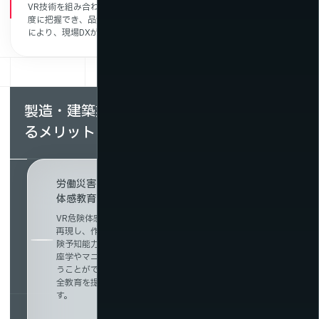
VR技術を組み合わせることで、現場の状況をリアルタイムかつ高精
度に把握でき、品質管理や安全対策の強化にもつながります。これ
により、現場DXが一層加速します。
製造・建築業界で動画配信・VRを導入す
るメリット
労働災害防止と安全意識向上を実現するXR/VR危険
体感教育
VR危険体感教育は、実際の事故リスクを仮想空間でリアルに
再現し、作業者が安全な環境で危険を“体感”することで、危
険予知能力と安全意識の向上を図ることができます。従来の
座学やマニュアルでは伝えきれなかった緊張感や判断力を養
うことができ、若手からベテランまで幅広い層に効果的な安
全教育を提供。事故の未然防止と現場力の強化に貢献しま
す。