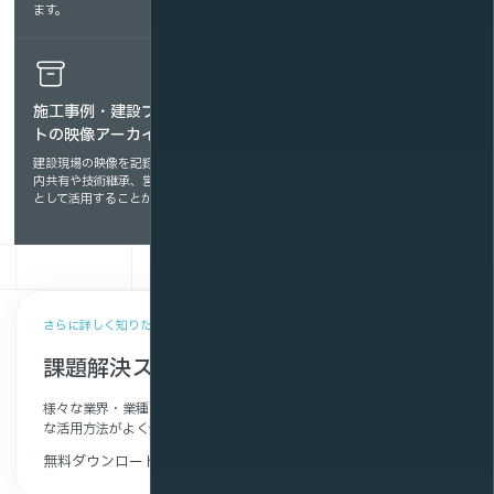
ます。
施工事例・建設プロジェク
遠隔監視・リアルタイム現
トの映像アーカイブ化
場共有
建設現場の映像を記録・保存し、社
現場映像をリアルタイムでライブ配
内共有や技術継承、営業・教育資料
信し、遠隔からの進捗確認や安全管
として活用することが可能です。
理を実現。VRで臨場感ある現場共
有も可能です。
さらに詳しく知りたい方へ
課題解決ストーリー集
様々な業界・業種のお客さまの導入事例や利用シーンから、具体的
な活用方法がよく分かります。
無料ダウンロード