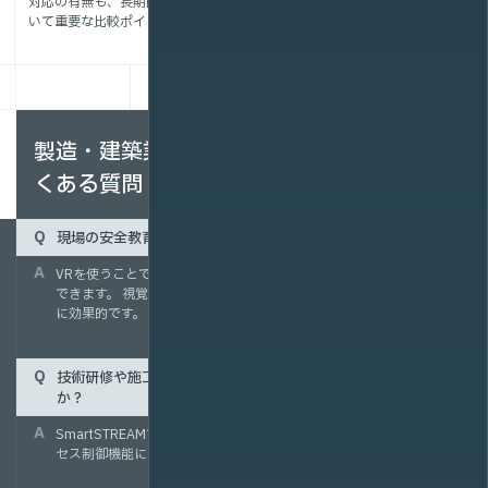
対応の有無も、長期的な運用にお
いて重要な比較ポイントです。
製造・建築業界の動画配信・VRに関するよ
くある質問
現場の安全教育にVRを導入するメリットは何ですか？
VRを使うことで、実際に体験しにくい危険な状況を仮想空間で再現
できます。 視覚・体感的に学べるため、安全意識の定着や事故防止
に効果的です。
技術研修や施工手順の動画を社外に漏れないようにできます
か？
SmartSTREAMでは、パスワード認証やドメイン制限といったアク
セス制御機能により、社内限定の安全な配信が可能です。