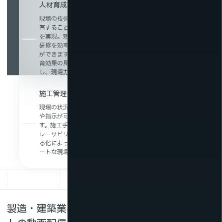
人材育成・技術伝承をeラーニングで効率化
現場の技術や作業手順を映像やVRコンテンツとして蓄積・共
有することで、時間や場所にとらわれないeラーニング環境
を実現。熟練技術者のノウハウ継承や若手人材の育成や技能
研修を効率化し、属人化しがちな技術を体系的に伝えること
ができます。さらに、視聴履歴や理解度の把握も可能で、教
育効果の見える化にも対応。人材育成の質とスピードを両立
し、現場力の底上げに貢献します。
施工管理・品質管理のデジタル化による生産性向上
現場の状況を映像で記録・共有することで、遠隔からの確認
や指示が可能となり、業務の効率化と生産性向上を実現しま
す。施工手順や品質チェックの様子を動画で残すことで、ト
レーサビリティの確保や技術継承にも活用でき、現場の見え
る化によって管理精度が向上。デジタル技術を活用したスマ
ートな現場運営を支援します。
製造・建築業界の課題はNTTスマートコネク