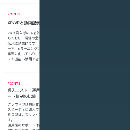
POINT
POINT
セキュリティ対策・アクセス
XR/VRと動画配信の導入形態
制御・データ管理の重要性
VRは没入感のある体験型教育に適
施工記録や技術資料などの機密性
しており、現場の危険体感や技能
が高いコンテンツには、セキュリ
伝承に効果的です。
ティ機能が不可欠です。
一方、eラーニングは座学や反復
視聴ログやアクセス履歴の管理
学習に向いており、進捗管理やテ
も、教育の質と安全性を高める要
スト機能も活用できます。
素です。
POINT
導入コスト・運用費用・サポ
ート体制の比較
クラウド型は初期費用を抑えつつ
スピーディに導入でき、オンプレ
ミス型はカスタマイズ性に優れま
す。
運用後のサポート体制やトラブル